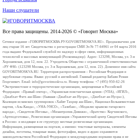
Наши слушатели
Все права защищены. 2014-2026 © «Говорит Москва»
Сетевое издание «ГОВОРИТМОСКВА.РУ/GOVORITMOSKVA.RU». Предназначено для
лиц старше 16 лет. Свидетельство о регистрации СМИ Эл № 77-64961 от 04 марта 2016
года выдано Федеральной службой по надзору в сфере связи, информационных
технологий и массовых коммуникаций (Роскомнадзор). Адрес: 123298, Москва, ул. 3-я
Хорошевская, дом 12, пом. 22. Учредитель Общество с ограниченной ответственностью
«РУ ФМ» (123298 Москва, ул. 3-я Хорошевская, дом 12, пом. 22). Доменное имя сайта
GOVORITMOSKVA.RU. Территория распространения – Российская Федерация и
зарубежные страны. Языки: русский и английский. Главный редактор Бабаян Роман
Георгиевич. Email: info@govoritmoskva.ru. Номер телефона: +7 (495) 950-62-26
*Экстремистские и террористические организации, запрещенные в Российской
Федерации: «Правый сектор», «Украинская повстанческая армия» (УПА), «ИГИЛ»,
«Джабхат Фатх аш-Шам» (бывшая «Джабхат ан-Нусра», «Джебхат ан-Нусра»),
Коалиция исламских группировок «Хайят Тахрир аш-Шам», Национал-Большевистская
партия, «Аль-Каида», «УНА-УНСО», «Талибан», «Меджлис крымско-татарского
народа», «Свидетели Иеговы», «Мизантропик Дивижн», «Братство» Корчинского,
«Артподготовка», Религиозная организация «Управленческий центр Свидетелей Иеговы
в России» и входящие в ее структуру местные религиозные организации.
Информация, размещенная на портале, а именно: текстовые материалы, элементы
дизайна, логотипы, товарные знаки, фотографии, видео и аудио охраняются
законодательством Российской Федерации и международными нормами права и не