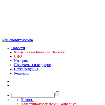
Новости
Конфликт на Ближнем Востоке
СВО
Интервью
Программы и ведущие
Сетка вещания
Редакция
Новости
Палестино-израильский конфликт