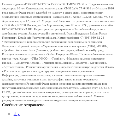
Сетевое издание «ГОВОРИТМОСКВА.РУ/GOVORITMOSKVA.RU». Предназначено для
лиц старше 16 лет. Свидетельство о регистрации СМИ Эл № 77-64961 от 04 марта 2016
года выдано Федеральной службой по надзору в сфере связи, информационных
технологий и массовых коммуникаций (Роскомнадзор). Адрес: 123298, Москва, ул. 3-я
Хорошевская, дом 12, пом. 22. Учредитель Общество с ограниченной ответственностью
«РУ ФМ» (123298 Москва, ул. 3-я Хорошевская, дом 12, пом. 22). Доменное имя сайта
GOVORITMOSKVA.RU. Территория распространения – Российская Федерация и
зарубежные страны. Языки: русский и английский. Главный редактор Бабаян Роман
Георгиевич. Email: info@govoritmoskva.ru. Номер телефона: +7 (495) 950-62-26
*Экстремистские и террористические организации, запрещенные в Российской
Федерации: «Правый сектор», «Украинская повстанческая армия» (УПА), «ИГИЛ»,
«Джабхат Фатх аш-Шам» (бывшая «Джабхат ан-Нусра», «Джебхат ан-Нусра»),
Коалиция исламских группировок «Хайят Тахрир аш-Шам», Национал-Большевистская
партия, «Аль-Каида», «УНА-УНСО», «Талибан», «Меджлис крымско-татарского
народа», «Свидетели Иеговы», «Мизантропик Дивижн», «Братство» Корчинского,
«Артподготовка», Религиозная организация «Управленческий центр Свидетелей Иеговы
в России» и входящие в ее структуру местные религиозные организации.
Информация, размещенная на портале, а именно: текстовые материалы, элементы
дизайна, логотипы, товарные знаки, фотографии, видео и аудио охраняются
законодательством Российской Федерации и международными нормами права и не
могут быть использованы без разрешения правообладателей. Согласно ст.ст. 1274,1275
ГК РФ, при любом использовании материалов, размещенных на портале, в том числе
цитировании, активная гиперссылка на материал является обязательной. Мнение
редакции может не совпадать с мнением отдельных авторов и колумнистов.
Сообщение отправлено
play