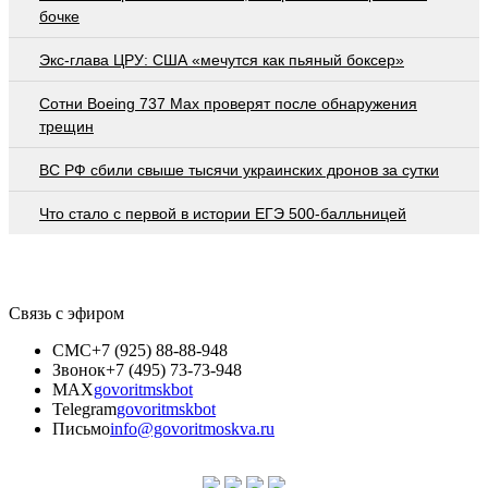
бочке
Экс-глава ЦРУ: США «мечутся как пьяный боксер»
Сотни Boeing 737 Max проверят после обнаружения
трещин
ВС РФ сбили свыше тысячи украинских дронов за сутки
Что стало с первой в истории ЕГЭ 500-балльницей
Связь с эфиром
СМС
+7 (925) 88-88-948
Звонок
+7 (495) 73-73-948
MAX
govoritmskbot
Telegram
govoritmskbot
Письмо
info@govoritmoskva.ru