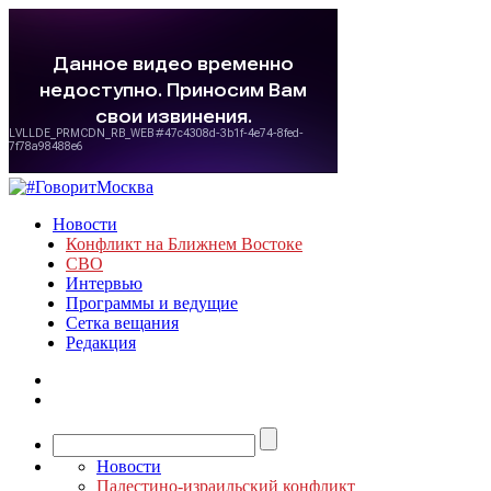
Новости
Конфликт на Ближнем Востоке
СВО
Интервью
Программы и ведущие
Сетка вещания
Редакция
Новости
Палестино-израильский конфликт