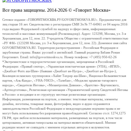
Все права защищены. 2014-2026 © «Говорит Москва»
Сетевое издание «ГОВОРИТМОСКВА.РУ/GOVORITMOSKVA.RU». Предназначено для
лиц старше 16 лет. Свидетельство о регистрации СМИ Эл № 77-64961 от 04 марта 2016
года выдано Федеральной службой по надзору в сфере связи, информационных
технологий и массовых коммуникаций (Роскомнадзор). Адрес: 123298, Москва, ул. 3-я
Хорошевская, дом 12, пом. 22. Учредитель Общество с ограниченной ответственностью
«РУ ФМ» (123298 Москва, ул. 3-я Хорошевская, дом 12, пом. 22). Доменное имя сайта
GOVORITMOSKVA.RU. Территория распространения – Российская Федерация и
зарубежные страны. Языки: русский и английский. Главный редактор Бабаян Роман
Георгиевич. Email: info@govoritmoskva.ru. Номер телефона: +7 (495) 950-62-26
*Экстремистские и террористические организации, запрещенные в Российской
Федерации: «Правый сектор», «Украинская повстанческая армия» (УПА), «ИГИЛ»,
«Джабхат Фатх аш-Шам» (бывшая «Джабхат ан-Нусра», «Джебхат ан-Нусра»),
Коалиция исламских группировок «Хайят Тахрир аш-Шам», Национал-Большевистская
партия, «Аль-Каида», «УНА-УНСО», «Талибан», «Меджлис крымско-татарского
народа», «Свидетели Иеговы», «Мизантропик Дивижн», «Братство» Корчинского,
«Артподготовка», Религиозная организация «Управленческий центр Свидетелей Иеговы
в России» и входящие в ее структуру местные религиозные организации.
Информация, размещенная на портале, а именно: текстовые материалы, элементы
дизайна, логотипы, товарные знаки, фотографии, видео и аудио охраняются
законодательством Российской Федерации и международными нормами права и не
могут быть использованы без разрешения правообладателей. Согласно ст.ст. 1274,1275
ГК РФ, при любом использовании материалов, размещенных на портале, в том числе
цитировании, активная гиперссылка на материал является обязательной. Мнение
редакции может не совпадать с мнением отдельных авторов и колумнистов.