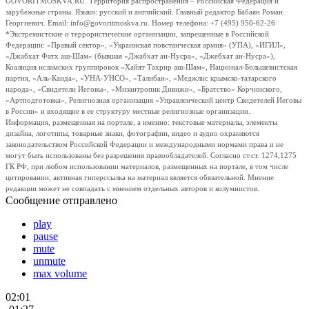
GOVORITMOSKVA.RU. Территория распространения – Российская Федерация и
зарубежные страны. Языки: русский и английский. Главный редактор Бабаян Роман
Георгиевич. Email: info@govoritmoskva.ru. Номер телефона: +7 (495) 950-62-26
*Экстремистские и террористические организации, запрещенные в Российской
Федерации: «Правый сектор», «Украинская повстанческая армия» (УПА), «ИГИЛ»,
«Джабхат Фатх аш-Шам» (бывшая «Джабхат ан-Нусра», «Джебхат ан-Нусра»),
Коалиция исламских группировок «Хайят Тахрир аш-Шам», Национал-Большевистская
партия, «Аль-Каида», «УНА-УНСО», «Талибан», «Меджлис крымско-татарского
народа», «Свидетели Иеговы», «Мизантропик Дивижн», «Братство» Корчинского,
«Артподготовка», Религиозная организация «Управленческий центр Свидетелей Иеговы
в России» и входящие в ее структуру местные религиозные организации.
Информация, размещенная на портале, а именно: текстовые материалы, элементы
дизайна, логотипы, товарные знаки, фотографии, видео и аудио охраняются
законодательством Российской Федерации и международными нормами права и не
могут быть использованы без разрешения правообладателей. Согласно ст.ст. 1274,1275
ГК РФ, при любом использовании материалов, размещенных на портале, в том числе
цитировании, активная гиперссылка на материал является обязательной. Мнение
редакции может не совпадать с мнением отдельных авторов и колумнистов.
Сообщение отправлено
play
pause
mute
unmute
max volume
02:01