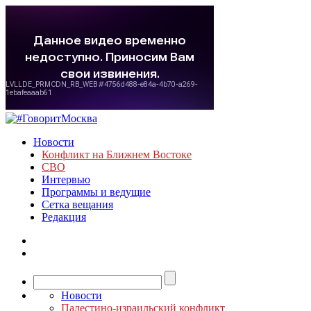
Новости
Конфликт на Ближнем Востоке
СВО
Интервью
Программы и ведущие
Сетка вещания
Редакция
Новости
Палестино-израильский конфликт