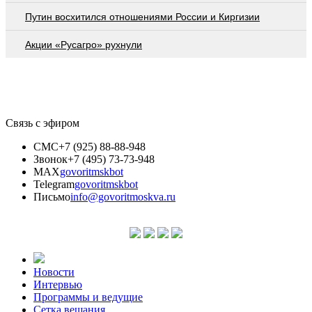
Путин восхитился отношениями России и Киргизии
Акции «Русагро» рухнули
Связь с эфиром
СМС
+7 (925) 88-88-948
Звонок
+7 (495) 73-73-948
MAX
govoritmskbot
Telegram
govoritmskbot
Письмо
info@govoritmoskva.ru
Новости
Интервью
Программы и ведущие
Сетка вещания