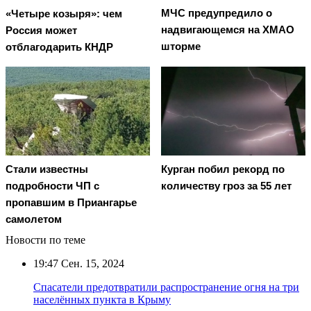
МЧС предупредило о
«Четыре козыря»: чем
надвигающемся на ХМАО
Россия может
шторме
отблагодарить КНДР
Стали известны
Курган побил рекорд по
подробности ЧП с
количеству гроз за 55 лет
пропавшим в Приангарье
самолетом
Новости по теме
19:47
Сен. 15, 2024
Спасатели предотвратили распространение огня на три
населённых пункта в Крыму