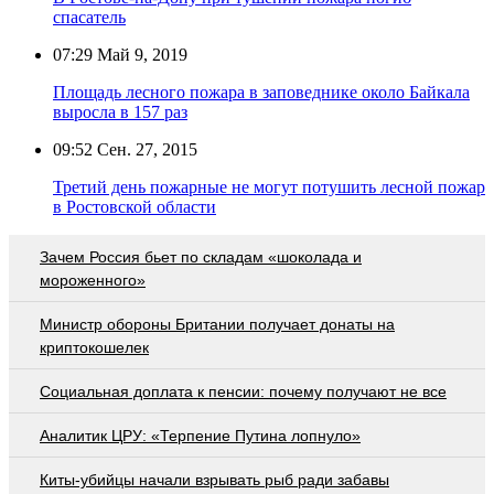
спасатель
07:29
Май 9, 2019
Площадь лесного пожара в заповеднике около Байкала
выросла в 157 раз
09:52
Сен. 27, 2015
Третий день пожарные не могут потушить лесной пожар
в Ростовской области
Зачем Россия бьет по складам «шоколада и
мороженного»
Министр обороны Британии получает донаты на
криптокошелек
Социальная доплата к пенсии: почему получают не все
Аналитик ЦРУ: «Терпение Путина лопнуло»
Киты-убийцы начали взрывать рыб ради забавы