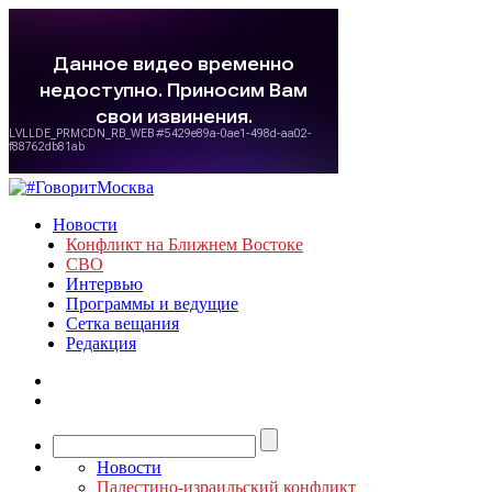
Новости
Конфликт на Ближнем Востоке
СВО
Интервью
Программы и ведущие
Сетка вещания
Редакция
Новости
Палестино-израильский конфликт