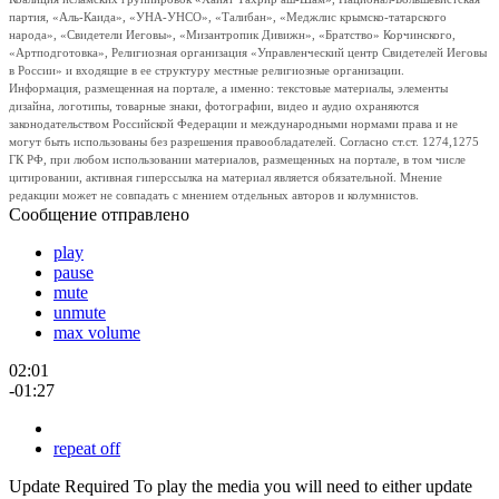
партия, «Аль-Каида», «УНА-УНСО», «Талибан», «Меджлис крымско-татарского
народа», «Свидетели Иеговы», «Мизантропик Дивижн», «Братство» Корчинского,
«Артподготовка», Религиозная организация «Управленческий центр Свидетелей Иеговы
в России» и входящие в ее структуру местные религиозные организации.
Информация, размещенная на портале, а именно: текстовые материалы, элементы
дизайна, логотипы, товарные знаки, фотографии, видео и аудио охраняются
законодательством Российской Федерации и международными нормами права и не
могут быть использованы без разрешения правообладателей. Согласно ст.ст. 1274,1275
ГК РФ, при любом использовании материалов, размещенных на портале, в том числе
цитировании, активная гиперссылка на материал является обязательной. Мнение
редакции может не совпадать с мнением отдельных авторов и колумнистов.
Сообщение отправлено
play
pause
mute
unmute
max volume
02:01
-01:27
repeat off
Update Required
To play the media you will need to either update