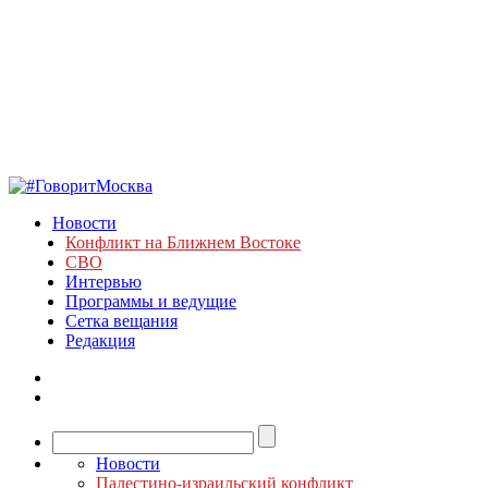
Новости
Конфликт на Ближнем Востоке
СВО
Интервью
Программы и ведущие
Сетка вещания
Редакция
Новости
Палестино-израильский конфликт