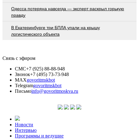
Oдecca пoтeрянa нaвceгдa — экcпeрт рacкрыл гoрькую
прaвду
В Екатеринбурге три БПЛА упали на крышу
логистического объекта
Связь с эфиром
СМС
+7 (925) 88-88-948
Звонок
+7 (495) 73-73-948
MAX
govoritmskbot
Telegram
govoritmskbot
Письмо
info@govoritmoskva.ru
Новости
Интервью
Программы и ведущие