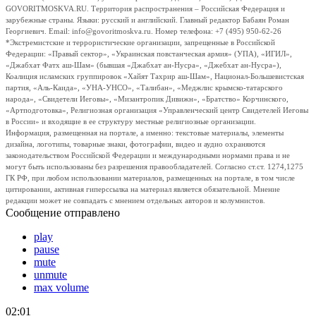
GOVORITMOSKVA.RU. Территория распространения – Российская Федерация и
зарубежные страны. Языки: русский и английский. Главный редактор Бабаян Роман
Георгиевич. Email: info@govoritmoskva.ru. Номер телефона: +7 (495) 950-62-26
*Экстремистские и террористические организации, запрещенные в Российской
Федерации: «Правый сектор», «Украинская повстанческая армия» (УПА), «ИГИЛ»,
«Джабхат Фатх аш-Шам» (бывшая «Джабхат ан-Нусра», «Джебхат ан-Нусра»),
Коалиция исламских группировок «Хайят Тахрир аш-Шам», Национал-Большевистская
партия, «Аль-Каида», «УНА-УНСО», «Талибан», «Меджлис крымско-татарского
народа», «Свидетели Иеговы», «Мизантропик Дивижн», «Братство» Корчинского,
«Артподготовка», Религиозная организация «Управленческий центр Свидетелей Иеговы
в России» и входящие в ее структуру местные религиозные организации.
Информация, размещенная на портале, а именно: текстовые материалы, элементы
дизайна, логотипы, товарные знаки, фотографии, видео и аудио охраняются
законодательством Российской Федерации и международными нормами права и не
могут быть использованы без разрешения правообладателей. Согласно ст.ст. 1274,1275
ГК РФ, при любом использовании материалов, размещенных на портале, в том числе
цитировании, активная гиперссылка на материал является обязательной. Мнение
редакции может не совпадать с мнением отдельных авторов и колумнистов.
Сообщение отправлено
play
pause
mute
unmute
max volume
02:01