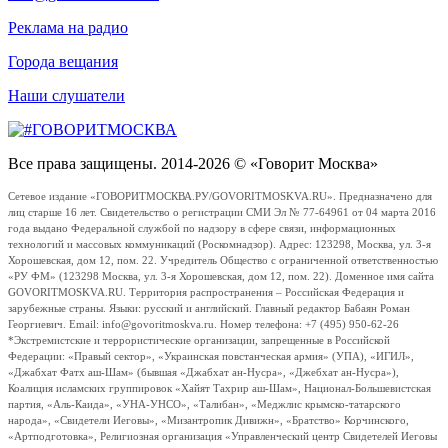
Реклама на радио
Города вещания
Наши слушатели
Все права защищены. 2014-2026 © «Говорит Москва»
Сетевое издание «ГОВОРИТМОСКВА.РУ/GOVORITMOSKVA.RU». Предназначено для
лиц старше 16 лет. Свидетельство о регистрации СМИ Эл № 77-64961 от 04 марта 2016
года выдано Федеральной службой по надзору в сфере связи, информационных
технологий и массовых коммуникаций (Роскомнадзор). Адрес: 123298, Москва, ул. 3-я
Хорошевская, дом 12, пом. 22. Учредитель Общество с ограниченной ответственностью
«РУ ФМ» (123298 Москва, ул. 3-я Хорошевская, дом 12, пом. 22). Доменное имя сайта
GOVORITMOSKVA.RU. Территория распространения – Российская Федерация и
зарубежные страны. Языки: русский и английский. Главный редактор Бабаян Роман
Георгиевич. Email: info@govoritmoskva.ru. Номер телефона: +7 (495) 950-62-26
*Экстремистские и террористические организации, запрещенные в Российской
Федерации: «Правый сектор», «Украинская повстанческая армия» (УПА), «ИГИЛ»,
«Джабхат Фатх аш-Шам» (бывшая «Джабхат ан-Нусра», «Джебхат ан-Нусра»),
Коалиция исламских группировок «Хайят Тахрир аш-Шам», Национал-Большевистская
партия, «Аль-Каида», «УНА-УНСО», «Талибан», «Меджлис крымско-татарского
народа», «Свидетели Иеговы», «Мизантропик Дивижн», «Братство» Корчинского,
«Артподготовка», Религиозная организация «Управленческий центр Свидетелей Иеговы