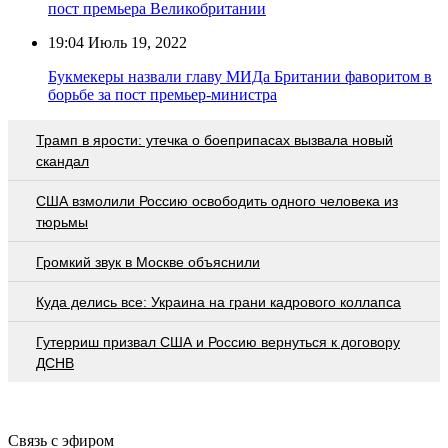
пост премьера Великобритании
19:04
Июль 19, 2022
Букмекеры назвали главу МИДа Британии фаворитом в
борьбе за пост премьер-министра
Трамп в ярости: утечка о боеприпасах вызвала новый
скандал
США взмолили Россию освободить одного человека из
тюрьмы
Громкий звук в Москве объяснили
Куда делись все: Украина на грани кадрового коллапса
Гутерриш призвал США и Россию вернуться к договору
ДСНВ
Связь с эфиром