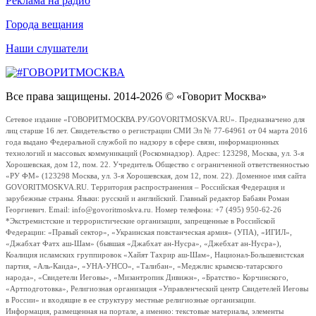
Реклама на радио
Города вещания
Наши слушатели
Все права защищены. 2014-2026 © «Говорит Москва»
Сетевое издание «ГОВОРИТМОСКВА.РУ/GOVORITMOSKVA.RU». Предназначено для
лиц старше 16 лет. Свидетельство о регистрации СМИ Эл № 77-64961 от 04 марта 2016
года выдано Федеральной службой по надзору в сфере связи, информационных
технологий и массовых коммуникаций (Роскомнадзор). Адрес: 123298, Москва, ул. 3-я
Хорошевская, дом 12, пом. 22. Учредитель Общество с ограниченной ответственностью
«РУ ФМ» (123298 Москва, ул. 3-я Хорошевская, дом 12, пом. 22). Доменное имя сайта
GOVORITMOSKVA.RU. Территория распространения – Российская Федерация и
зарубежные страны. Языки: русский и английский. Главный редактор Бабаян Роман
Георгиевич. Email: info@govoritmoskva.ru. Номер телефона: +7 (495) 950-62-26
*Экстремистские и террористические организации, запрещенные в Российской
Федерации: «Правый сектор», «Украинская повстанческая армия» (УПА), «ИГИЛ»,
«Джабхат Фатх аш-Шам» (бывшая «Джабхат ан-Нусра», «Джебхат ан-Нусра»),
Коалиция исламских группировок «Хайят Тахрир аш-Шам», Национал-Большевистская
партия, «Аль-Каида», «УНА-УНСО», «Талибан», «Меджлис крымско-татарского
народа», «Свидетели Иеговы», «Мизантропик Дивижн», «Братство» Корчинского,
«Артподготовка», Религиозная организация «Управленческий центр Свидетелей Иеговы
в России» и входящие в ее структуру местные религиозные организации.
Информация, размещенная на портале, а именно: текстовые материалы, элементы