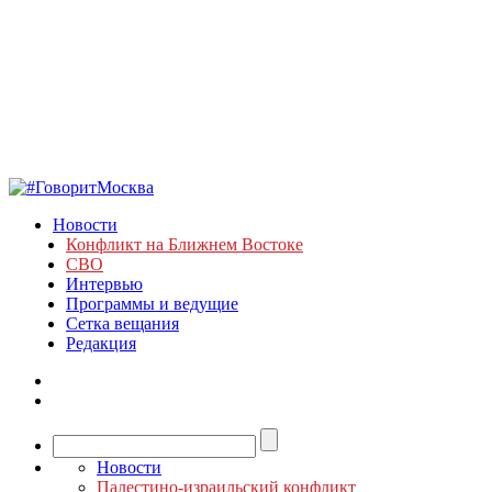
Новости
Конфликт на Ближнем Востоке
СВО
Интервью
Программы и ведущие
Сетка вещания
Редакция
Новости
Палестино-израильский конфликт