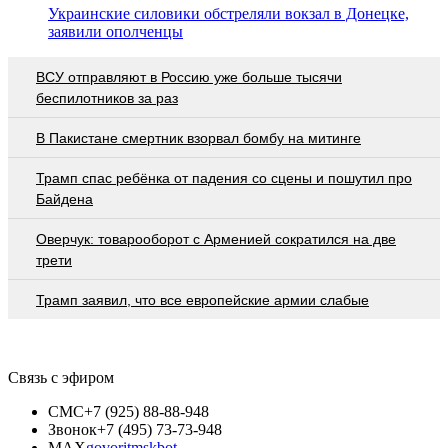
Украинские силовики обстреляли вокзал в Донецке,
заявили ополченцы
ВСУ отправляют в Россию уже больше тысячи
беспилотников за раз
В Пакистане смертник взорвал бомбу на митинге
Трамп спас ребёнка от падения со сцены и пошутил про
Байдена
Оверчук: товарооборот с Арменией сократился на две
трети
Трамп заявил, что все европейские армии слабые
Связь с эфиром
СМС
+7 (925) 88-88-948
Звонок
+7 (495) 73-73-948
MAX
govoritmskbot