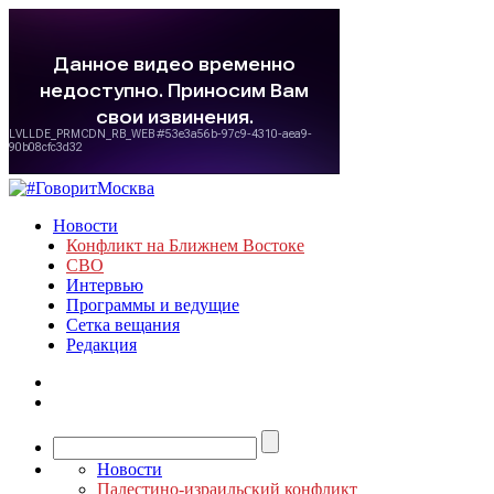
Новости
Конфликт на Ближнем Востоке
СВО
Интервью
Программы и ведущие
Сетка вещания
Редакция
Новости
Палестино-израильский конфликт