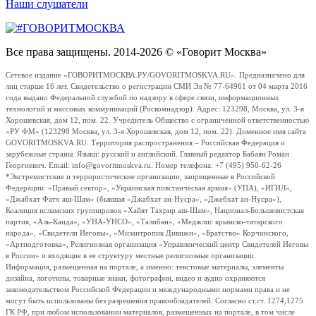
Наши слушатели
Все права защищены. 2014-2026 © «Говорит Москва»
Сетевое издание «ГОВОРИТМОСКВА.РУ/GOVORITMOSKVA.RU». Предназначено для
лиц старше 16 лет. Свидетельство о регистрации СМИ Эл № 77-64961 от 04 марта 2016
года выдано Федеральной службой по надзору в сфере связи, информационных
технологий и массовых коммуникаций (Роскомнадзор). Адрес: 123298, Москва, ул. 3-я
Хорошевская, дом 12, пом. 22. Учредитель Общество с ограниченной ответственностью
«РУ ФМ» (123298 Москва, ул. 3-я Хорошевская, дом 12, пом. 22). Доменное имя сайта
GOVORITMOSKVA.RU. Территория распространения – Российская Федерация и
зарубежные страны. Языки: русский и английский. Главный редактор Бабаян Роман
Георгиевич. Email: info@govoritmoskva.ru. Номер телефона: +7 (495) 950-62-26
*Экстремистские и террористические организации, запрещенные в Российской
Федерации: «Правый сектор», «Украинская повстанческая армия» (УПА), «ИГИЛ»,
«Джабхат Фатх аш-Шам» (бывшая «Джабхат ан-Нусра», «Джебхат ан-Нусра»),
Коалиция исламских группировок «Хайят Тахрир аш-Шам», Национал-Большевистская
партия, «Аль-Каида», «УНА-УНСО», «Талибан», «Меджлис крымско-татарского
народа», «Свидетели Иеговы», «Мизантропик Дивижн», «Братство» Корчинского,
«Артподготовка», Религиозная организация «Управленческий центр Свидетелей Иеговы
в России» и входящие в ее структуру местные религиозные организации.
Информация, размещенная на портале, а именно: текстовые материалы, элементы
дизайна, логотипы, товарные знаки, фотографии, видео и аудио охраняются
законодательством Российской Федерации и международными нормами права и не
могут быть использованы без разрешения правообладателей. Согласно ст.ст. 1274,1275
ГК РФ, при любом использовании материалов, размещенных на портале, в том числе