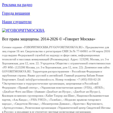
Реклама на радио
Города вещания
Наши слушатели
Все права защищены. 2014-2026 © «Говорит Москва»
Сетевое издание «ГОВОРИТМОСКВА.РУ/GOVORITMOSKVA.RU». Предназначено для
лиц старше 16 лет. Свидетельство о регистрации СМИ Эл № 77-64961 от 04 марта 2016
года выдано Федеральной службой по надзору в сфере связи, информационных
технологий и массовых коммуникаций (Роскомнадзор). Адрес: 123298, Москва, ул. 3-я
Хорошевская, дом 12, пом. 22. Учредитель Общество с ограниченной ответственностью
«РУ ФМ» (123298 Москва, ул. 3-я Хорошевская, дом 12, пом. 22). Доменное имя сайта
GOVORITMOSKVA.RU. Территория распространения – Российская Федерация и
зарубежные страны. Языки: русский и английский. Главный редактор Бабаян Роман
Георгиевич. Email: info@govoritmoskva.ru. Номер телефона: +7 (495) 950-62-26
*Экстремистские и террористические организации, запрещенные в Российской
Федерации: «Правый сектор», «Украинская повстанческая армия» (УПА), «ИГИЛ»,
«Джабхат Фатх аш-Шам» (бывшая «Джабхат ан-Нусра», «Джебхат ан-Нусра»),
Коалиция исламских группировок «Хайят Тахрир аш-Шам», Национал-Большевистская
партия, «Аль-Каида», «УНА-УНСО», «Талибан», «Меджлис крымско-татарского
народа», «Свидетели Иеговы», «Мизантропик Дивижн», «Братство» Корчинского,
«Артподготовка», Религиозная организация «Управленческий центр Свидетелей Иеговы
в России» и входящие в ее структуру местные религиозные организации.