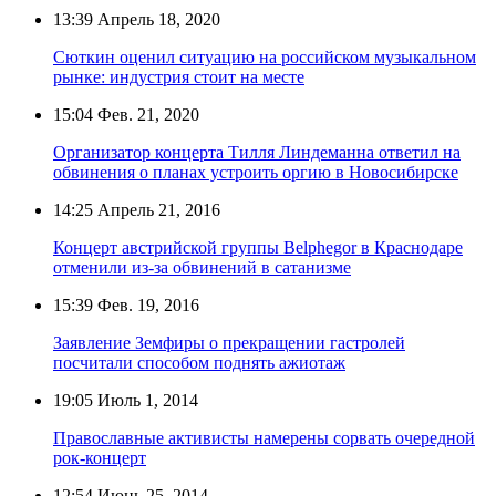
13:39
Апрель 18, 2020
Сюткин оценил ситуацию на российском музыкальном
рынке: индустрия стоит на месте
15:04
Фев. 21, 2020
Организатор концерта Тилля Линдеманна ответил на
обвинения о планах устроить оргию в Новосибирске
14:25
Апрель 21, 2016
Концерт австрийской группы Belphegor в Краснодаре
отменили из-за обвинений в сатанизме
15:39
Фев. 19, 2016
Заявление Земфиры о прекращении гастролей
посчитали способом поднять ажиотаж
19:05
Июль 1, 2014
Православные активисты намерены сорвать очередной
рок-концерт
12:54
Июнь 25, 2014