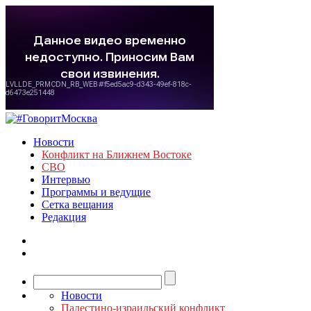
Новости
Конфликт на Ближнем Востоке
СВО
Интервью
Программы и ведущие
Сетка вещания
Редакция
Новости
Палестино-израильский конфликт