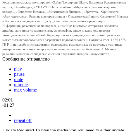
Коалиция исламских группировок «Хайят Тахрир аш-Шам», Национал-Большевистская
партия, «Аль-Каида», «УНА-УНСО», «Талибан», «Меджлис крымско-татарского
народа», «Свидетели Иеговы», «Мизантропик Дивижн», «Братство» Корчинского,
«Артподготовка», Религиозная организация «Управленческий центр Свидетелей Иеговы
в России» и входящие в ее структуру местные религиозные организации.
Информация, размещенная на портале, а именно: текстовые материалы, элементы
дизайна, логотипы, товарные знаки, фотографии, видео и аудио охраняются
законодательством Российской Федерации и международными нормами права и не
могут быть использованы без разрешения правообладателей. Согласно ст.ст. 1274,1275
ГК РФ, при любом использовании материалов, размещенных на портале, в том числе
цитировании, активная гиперссылка на материал является обязательной. Мнение
редакции может не совпадать с мнением отдельных авторов и колумнистов.
Сообщение отправлено
play
pause
mute
unmute
max volume
02:01
-01:27
repeat off
Update Required
To play the media you will need to either update