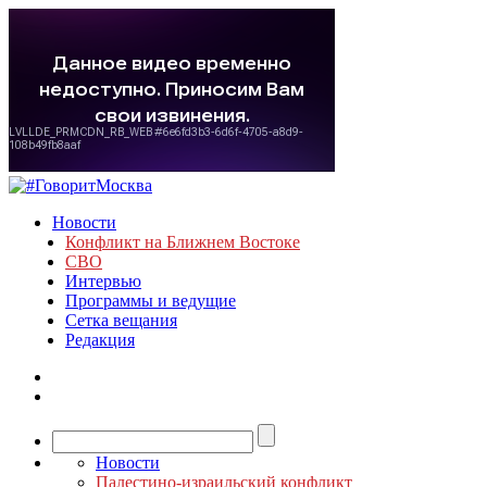
Новости
Конфликт на Ближнем Востоке
СВО
Интервью
Программы и ведущие
Сетка вещания
Редакция
Новости
Палестино-израильский конфликт