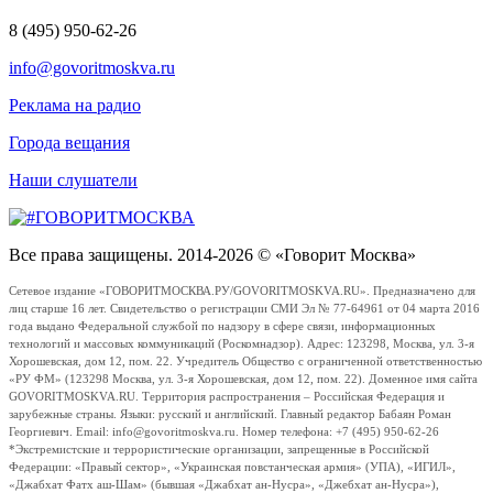
8 (495) 950-62-26
info@govoritmoskva.ru
Реклама на радио
Города вещания
Наши слушатели
Все права защищены. 2014-2026 © «Говорит Москва»
Сетевое издание «ГОВОРИТМОСКВА.РУ/GOVORITMOSKVA.RU». Предназначено для
лиц старше 16 лет. Свидетельство о регистрации СМИ Эл № 77-64961 от 04 марта 2016
года выдано Федеральной службой по надзору в сфере связи, информационных
технологий и массовых коммуникаций (Роскомнадзор). Адрес: 123298, Москва, ул. 3-я
Хорошевская, дом 12, пом. 22. Учредитель Общество с ограниченной ответственностью
«РУ ФМ» (123298 Москва, ул. 3-я Хорошевская, дом 12, пом. 22). Доменное имя сайта
GOVORITMOSKVA.RU. Территория распространения – Российская Федерация и
зарубежные страны. Языки: русский и английский. Главный редактор Бабаян Роман
Георгиевич. Email: info@govoritmoskva.ru. Номер телефона: +7 (495) 950-62-26
*Экстремистские и террористические организации, запрещенные в Российской
Федерации: «Правый сектор», «Украинская повстанческая армия» (УПА), «ИГИЛ»,
«Джабхат Фатх аш-Шам» (бывшая «Джабхат ан-Нусра», «Джебхат ан-Нусра»),