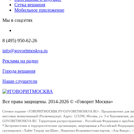
Сетка вещания
Мобильное приложение
Мы в соцсетях
8 (495) 950-62-26
info@govoritmoskva.ru
Реклама на радио
Города вещания
Наши слушатели
Все права защищены. 2014-2026 © «Говорит Москва»
Сетевое издание «ГОВОРИТМОСКВА.РУ/GOVORITMOSKVA.RU». Предназначено для лиц стар
массовых коммуникаций (Роскомнадзор). Адрес: 123298, Москва, ул. 3-я Хорошевская, д
GOVORITMOSKVA.RU. Территория распространения – Российская Федерация и зарубежные с
*Экстремистские и террористические организации, запрещенные в Российской Федераци
группировок «Хайят Тахрир аш-Шам», Национал-Большевистская партия, «Аль-Каида», 