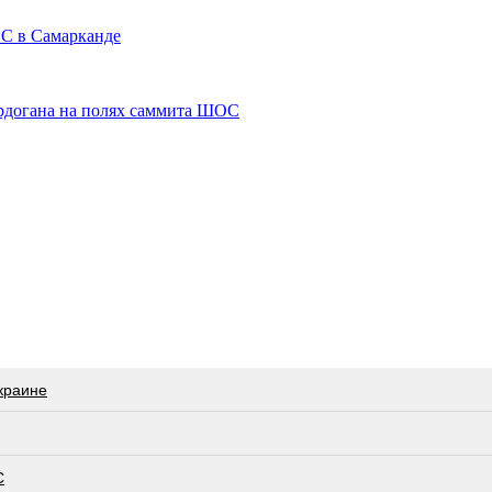
ОС в Самарканде
Эрдогана на полях саммита ШОС
краине
С