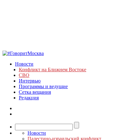
Новости
Конфликт на Ближнем Востоке
СВО
Интервью
Программы и ведущие
Сетка вещания
Редакция
Новости
Палестино-израильский конфликт