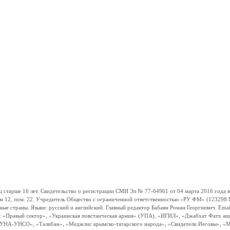
ше 16 лет. Свидетельство о регистрации СМИ Эл № 77-64961 от 04 марта 2016 года вы
ом 12, пом. 22. Учредитель Общество с ограниченной ответственностью «РУ ФМ» (123298 Мо
траны. Языки: русский и английский. Главный редактор Бабаян Роман Георгиевич. Email:
и: «Правый сектор», «Украинская повстанческая армия» (УПА), «ИГИЛ», «Джабхат Фатх а
«УНА-УНСО», «Талибан», «Меджлис крымско-татарского народа», «Свидетели Иеговы», «М