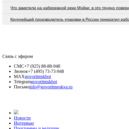
Что заметили на набережной реки Мойки: в это трудно повер
Крупнейший производитель упаковки в России прекратил раб
Связь с эфиром
СМС
+7 (925) 88-88-948
Звонок
+7 (495) 73-73-948
MAX
govoritmskbot
Telegram
govoritmskbot
Письмо
info@govoritmoskva.ru
Новости
Интервью
Программы и ведущие