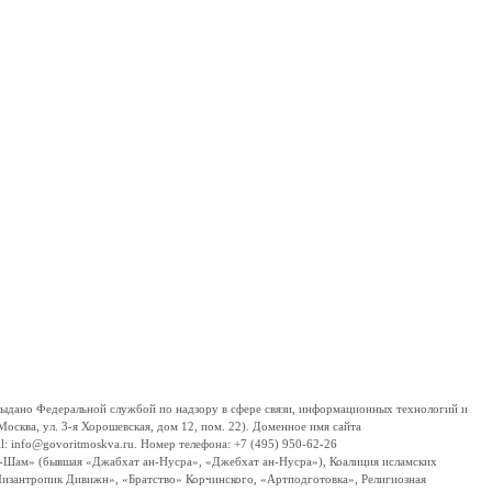
дано Федеральной службой по надзору в сфере связи, информационных технологий и
сква, ул. 3-я Хорошевская, дом 12, пом. 22). Доменное имя сайта
 info@govoritmoskva.ru. Номер телефона: +7 (495) 950-62-26
ш-Шам» (бывшая «Джабхат ан-Нусра», «Джебхат ан-Нусра»), Коалиция исламских
изантропик Дивижн», «Братство» Корчинского, «Артподготовка», Религиозная