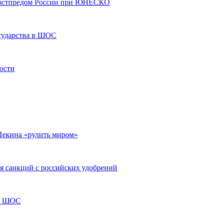
постпредом России при ЮНЕСКО
осударства в ШОС
ости
Пекина «рулить миром»
я санкций с российских удобрений
ва ШОС