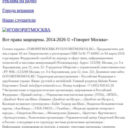
Реклама на радио
Города вещания
Наши слушатели
Все права защищены. 2014-2026 © «Говорит Москва»
Сетевое издание «ГОВОРИТМОСКВА.РУ/GOVORITMOSKVA.RU». Предназначено для
лиц старше 16 лет. Свидетельство о регистрации СМИ Эл № 77-64961 от 04 марта 2016
года выдано Федеральной службой по надзору в сфере связи, информационных
технологий и массовых коммуникаций (Роскомнадзор). Адрес: 123298, Москва, ул. 3-я
Хорошевская, дом 12, пом. 22. Учредитель Общество с ограниченной ответственностью
«РУ ФМ» (123298 Москва, ул. 3-я Хорошевская, дом 12, пом. 22). Доменное имя сайта
GOVORITMOSKVA.RU. Территория распространения – Российская Федерация и
зарубежные страны. Языки: русский и английский. Главный редактор Бабаян Роман
Георгиевич. Email: info@govoritmoskva.ru. Номер телефона: +7 (495) 950-62-26
*Экстремистские и террористические организации, запрещенные в Российской
Федерации: «Правый сектор», «Украинская повстанческая армия» (УПА), «ИГИЛ»,
«Джабхат Фатх аш-Шам» (бывшая «Джабхат ан-Нусра», «Джебхат ан-Нусра»),
Коалиция исламских группировок «Хайят Тахрир аш-Шам», Национал-Большевистская
партия, «Аль-Каида», «УНА-УНСО», «Талибан», «Меджлис крымско-татарского
народа», «Свидетели Иеговы», «Мизантропик Дивижн», «Братство» Корчинского,
«Артподготовка», Религиозная организация «Управленческий центр Свидетелей Иеговы
в России» и входящие в ее структуру местные религиозные организации.
Информация, размещенная на портале, а именно: текстовые материалы, элементы