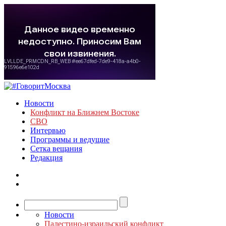
Новости
Конфликт на Ближнем Востоке
СВО
Интервью
Программы и ведущие
Сетка вещания
Редакция
Новости
Палестино-израильский конфликт