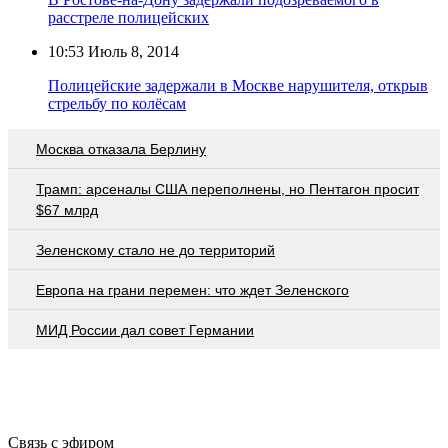
расстреле полицейских
10:53
Июль 8, 2014
Полицейские задержали в Москве нарушителя, открыв
стрельбу по колёсам
Москва отказала Берлину
Трамп: арсеналы США переполнены, но Пентагон просит
$67 млрд
Зеленскому стало не до территорий
Европа на грани перемен: что ждет Зеленского
МИД России дал совет Германии
Связь с эфиром