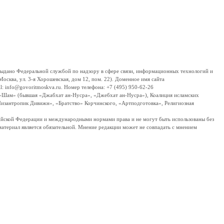
дано Федеральной службой по надзору в сфере связи, информационных технологий и
сква, ул. 3-я Хорошевская, дом 12, пом. 22). Доменное имя сайта
 info@govoritmoskva.ru. Номер телефона: +7 (495) 950-62-26
ш-Шам» (бывшая «Джабхат ан-Нусра», «Джебхат ан-Нусра»), Коалиция исламских
изантропик Дивижн», «Братство» Корчинского, «Артподготовка», Религиозная
ссийской Федерации и международными нормами права и не могут быть использованы без
материал является обязательной. Мнение редакции может не совпадать с мнением