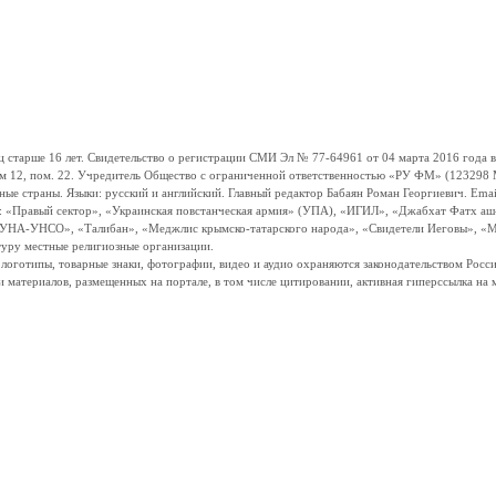
ше 16 лет. Свидетельство о регистрации СМИ Эл № 77-64961 от 04 марта 2016 года вы
ом 12, пом. 22. Учредитель Общество с ограниченной ответственностью «РУ ФМ» (123298 Мо
траны. Языки: русский и английский. Главный редактор Бабаян Роман Георгиевич. Email:
и: «Правый сектор», «Украинская повстанческая армия» (УПА), «ИГИЛ», «Джабхат Фатх а
«УНА-УНСО», «Талибан», «Меджлис крымско-татарского народа», «Свидетели Иеговы», «М
туру местные религиозные организации.
, логотипы, товарные знаки, фотографии, видео и аудио охраняются законодательством Ро
и материалов, размещенных на портале, в том числе цитировании, активная гиперссылка на 