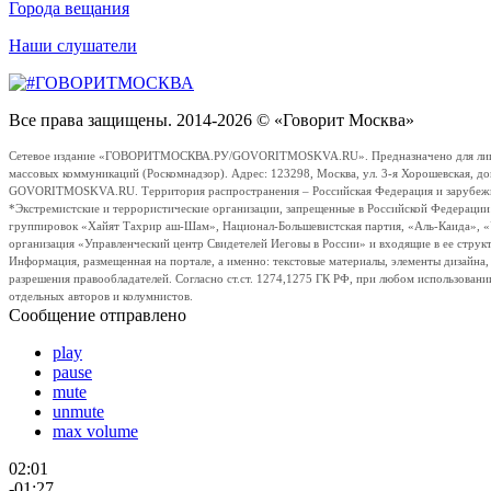
Города вещания
Наши слушатели
Все права защищены. 2014-2026 © «Говорит Москва»
Сетевое издание «ГОВОРИТМОСКВА.РУ/GOVORITMOSKVA.RU». Предназначено для лиц стар
массовых коммуникаций (Роскомнадзор). Адрес: 123298, Москва, ул. 3-я Хорошевская, д
GOVORITMOSKVA.RU. Территория распространения – Российская Федерация и зарубежные с
*Экстремистские и террористические организации, запрещенные в Российской Федераци
группировок «Хайят Тахрир аш-Шам», Национал-Большевистская партия, «Аль-Каида», 
организация «Управленческий центр Свидетелей Иеговы в России» и входящие в ее струк
Информация, размещенная на портале, а именно: текстовые материалы, элементы дизайна
разрешения правообладателей. Согласно ст.ст. 1274,1275 ГК РФ, при любом использовани
отдельных авторов и колумнистов.
Сообщение отправлено
play
pause
mute
unmute
max volume
02:01
-01:27