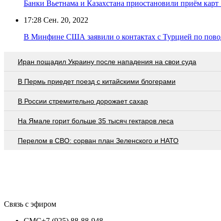
Банки Вьетнама и Казахстана приостановили приём карт
17:28
Сен. 20, 2022
В Минфине США заявили о контактах с Турцией по пов
Иран пощадил Украину после нападения на свои суда
В Пермь приедет поезд с китайскими блогерами
В России стремительно дорожает сахар
На Ямале горит больше 35 тысяч гектаров леса
Перелом в СВО: сорван план Зеленского и НАТО
Связь с эфиром
СМС
+7 (925) 88-88-948