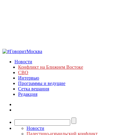
Новости
Конфликт на Ближнем Востоке
СВО
Интервью
Программы и ведущие
Сетка вещания
Редакция
Новости
Палестино-израильский конфликт