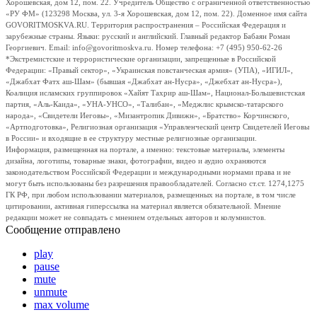
Хорошевская, дом 12, пом. 22. Учредитель Общество с ограниченной ответственностью
«РУ ФМ» (123298 Москва, ул. 3-я Хорошевская, дом 12, пом. 22). Доменное имя сайта
GOVORITMOSKVA.RU. Территория распространения – Российская Федерация и
зарубежные страны. Языки: русский и английский. Главный редактор Бабаян Роман
Георгиевич. Email: info@govoritmoskva.ru. Номер телефона: +7 (495) 950-62-26
*Экстремистские и террористические организации, запрещенные в Российской
Федерации: «Правый сектор», «Украинская повстанческая армия» (УПА), «ИГИЛ»,
«Джабхат Фатх аш-Шам» (бывшая «Джабхат ан-Нусра», «Джебхат ан-Нусра»),
Коалиция исламских группировок «Хайят Тахрир аш-Шам», Национал-Большевистская
партия, «Аль-Каида», «УНА-УНСО», «Талибан», «Меджлис крымско-татарского
народа», «Свидетели Иеговы», «Мизантропик Дивижн», «Братство» Корчинского,
«Артподготовка», Религиозная организация «Управленческий центр Свидетелей Иеговы
в России» и входящие в ее структуру местные религиозные организации.
Информация, размещенная на портале, а именно: текстовые материалы, элементы
дизайна, логотипы, товарные знаки, фотографии, видео и аудио охраняются
законодательством Российской Федерации и международными нормами права и не
могут быть использованы без разрешения правообладателей. Согласно ст.ст. 1274,1275
ГК РФ, при любом использовании материалов, размещенных на портале, в том числе
цитировании, активная гиперссылка на материал является обязательной. Мнение
редакции может не совпадать с мнением отдельных авторов и колумнистов.
Сообщение отправлено
play
pause
mute
unmute
max volume