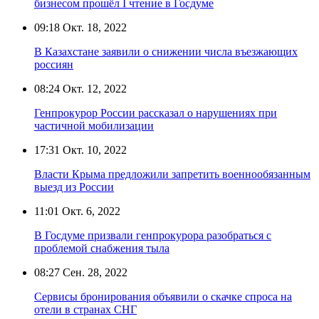
бизнесом прошёл I чтение в Госдуме
09:18
Окт. 18, 2022
В Казахстане заявили о снижении числа въезжающих
россиян
08:24
Окт. 12, 2022
Генпрокурор России рассказал о нарушениях при
частичной мобилизации
17:31
Окт. 10, 2022
Власти Крыма предложили запретить военнообязанным
выезд из России
11:01
Окт. 6, 2022
В Госдуме призвали генпрокурора разобраться с
проблемой снабжения тыла
08:27
Сен. 28, 2022
Сервисы бронирования объявили о скачке спроса на
отели в странах СНГ