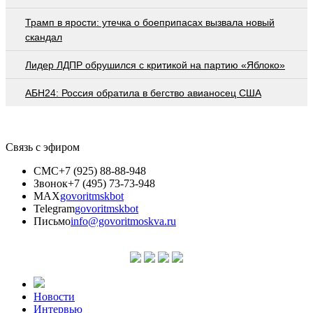
Трамп в ярости: утечка о боеприпасах вызвала новый
скандал
Лидер ЛДПР обрушился с критикой на партию «Яблоко»
АБН24: Россия обратила в бегство авианосец США
Связь с эфиром
СМС
+7 (925) 88-88-948
Звонок
+7 (495) 73-73-948
MAX
govoritmskbot
Telegram
govoritmskbot
Письмо
info@govoritmoskva.ru
Новости
Интервью