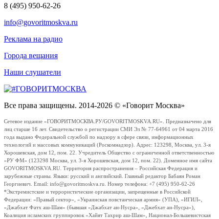
8 (495) 950-62-26
info@govoritmoskva.ru
Реклама на радио
Города вещания
Наши слушатели
Все права защищены. 2014-2026 © «Говорит Москва»
Сетевое издание «ГОВОРИТМОСКВА.РУ/GOVORITMOSKVA.RU». Предназначено для
лиц старше 16 лет. Свидетельство о регистрации СМИ Эл № 77-64961 от 04 марта 2016
года выдано Федеральной службой по надзору в сфере связи, информационных
технологий и массовых коммуникаций (Роскомнадзор). Адрес: 123298, Москва, ул. 3-я
Хорошевская, дом 12, пом. 22. Учредитель Общество с ограниченной ответственностью
«РУ ФМ» (123298 Москва, ул. 3-я Хорошевская, дом 12, пом. 22). Доменное имя сайта
GOVORITMOSKVA.RU. Территория распространения – Российская Федерация и
зарубежные страны. Языки: русский и английский. Главный редактор Бабаян Роман
Георгиевич. Email: info@govoritmoskva.ru. Номер телефона: +7 (495) 950-62-26
*Экстремистские и террористические организации, запрещенные в Российской
Федерации: «Правый сектор», «Украинская повстанческая армия» (УПА), «ИГИЛ»,
«Джабхат Фатх аш-Шам» (бывшая «Джабхат ан-Нусра», «Джебхат ан-Нусра»),
Коалиция исламских группировок «Хайят Тахрир аш-Шам», Национал-Большевистская