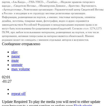
партия, «Аль-Каида», «УНА-УНСО», «Талибан», «Меджлис крымско-татарского
народа», «Свидетели Иеговы», «Мизантропик Дивижн», «Братство» Корчинского,
«Артподготовка», Религиозная организация «Управленческий центр Свидетелей Иеговы
в России» и входящие в ее структуру местные религиозные организации.
Информация, размещенная на портале, а именно: текстовые материалы, элементы
дизайна, логотипы, товарные знаки, фотографии, видео и аудио охраняются
законодательством Российской Федерации и международными нормами права и не
могут быть использованы без разрешения правообладателей. Согласно ст.ст. 1274,1275
ГК РФ, при любом использовании материалов, размещенных на портале, в том числе
цитировании, активная гиперссылка на материал является обязательной. Мнение
редакции может не совпадать с мнением отдельных авторов и колумнистов.
Сообщение отправлено
play
pause
mute
unmute
max volume
02:01
-01:27
repeat off
Update Required
To play the media you will need to either update
your browser to a recent version or update your
Flash plugin
.