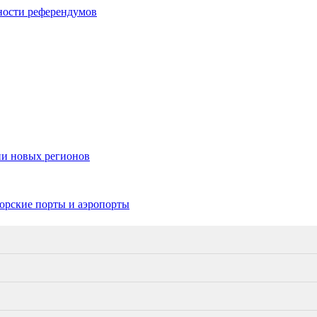
ности референдумов
ии новых регионов
морские порты и аэропорты