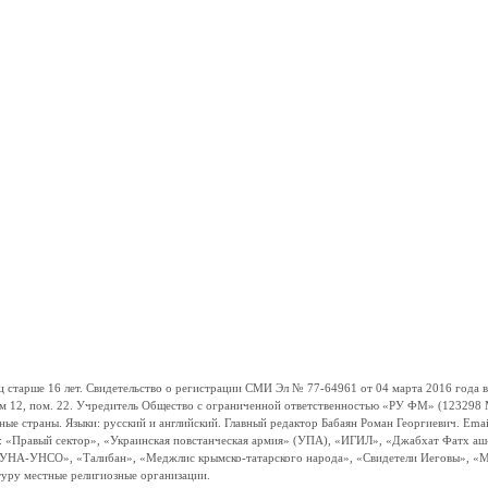
ше 16 лет. Свидетельство о регистрации СМИ Эл № 77-64961 от 04 марта 2016 года вы
ом 12, пом. 22. Учредитель Общество с ограниченной ответственностью «РУ ФМ» (123298 Мо
траны. Языки: русский и английский. Главный редактор Бабаян Роман Георгиевич. Email:
и: «Правый сектор», «Украинская повстанческая армия» (УПА), «ИГИЛ», «Джабхат Фатх а
«УНА-УНСО», «Талибан», «Меджлис крымско-татарского народа», «Свидетели Иеговы», «М
туру местные религиозные организации.