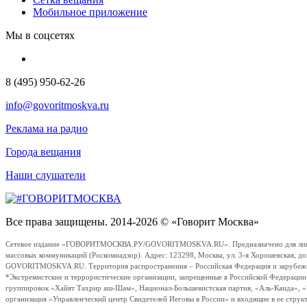
Мобильное приложение
Мы в соцсетях
8 (495) 950-62-26
info@govoritmoskva.ru
Реклама на радио
Города вещания
Наши слушатели
Все права защищены. 2014-2026 © «Говорит Москва»
Сетевое издание «ГОВОРИТМОСКВА.РУ/GOVORITMOSKVA.RU». Предназначено для лиц стар
массовых коммуникаций (Роскомнадзор). Адрес: 123298, Москва, ул. 3-я Хорошевская, д
GOVORITMOSKVA.RU. Территория распространения – Российская Федерация и зарубежные с
*Экстремистские и террористические организации, запрещенные в Российской Федераци
группировок «Хайят Тахрир аш-Шам», Национал-Большевистская партия, «Аль-Каида», 
организация «Управленческий центр Свидетелей Иеговы в России» и входящие в ее струк