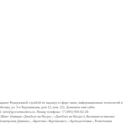
дано Федеральной службой по надзору в сфере связи, информационных технологий и
сква, ул. 3-я Хорошевская, дом 12, пом. 22). Доменное имя сайта
 info@govoritmoskva.ru. Номер телефона: +7 (495) 950-62-26
ш-Шам» (бывшая «Джабхат ан-Нусра», «Джебхат ан-Нусра»), Коалиция исламских
изантропик Дивижн», «Братство» Корчинского, «Артподготовка», Религиозная