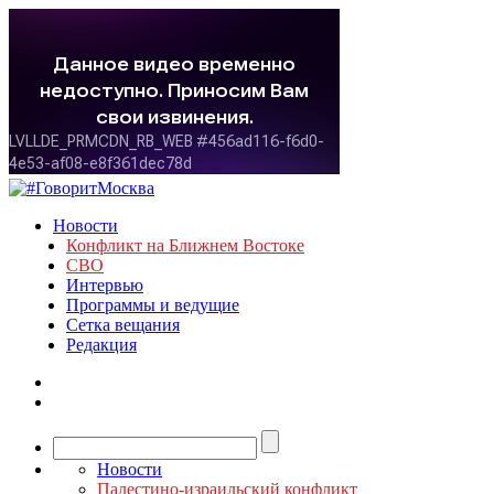
Новости
Конфликт на Ближнем Востоке
СВО
Интервью
Программы и ведущие
Сетка вещания
Редакция
Новости
Палестино-израильский конфликт