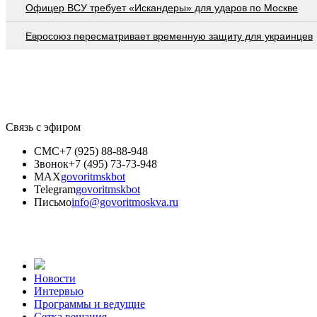
Офицер ВСУ требует «Искандеры» для ударов по Москве
Евросоюз пересматривает временную защиту для украинцев
Связь с эфиром
СМС
+7 (925) 88-88-948
Звонок
+7 (495) 73-73-948
MAX
govoritmskbot
Telegram
govoritmskbot
Письмо
info@govoritmoskva.ru
Новости
Интервью
Программы и ведущие
Сетка вещания