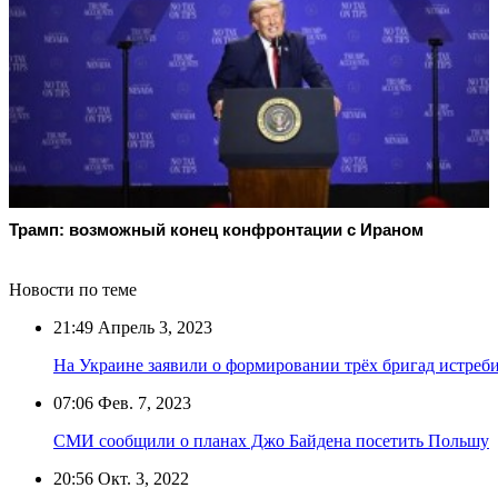
Трамп: возможный конец конфронтации с Ираном
Новости по теме
21:49
Апрель 3, 2023
На Украине заявили о формировании трёх бригад истреб
07:06
Фев. 7, 2023
СМИ сообщили о планах Джо Байдена посетить Польшу
20:56
Окт. 3, 2022