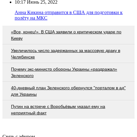
10:17
Июнь 25, 2022
Анна Кикина отправится в США для подготовки к
полёту на МКС
«Все, конец!». В США заявили о критическом ударе по
Киеву
Увеличилось число задержанных за массовую драку в
Челябинске
Почему экс-министр обороны Украины «раздражал»
Зеленского
40-дневный план Зеленского обернулся "порталом в ад"
для Украины
Путин на встрече с Воробьёвым указал ему на
неприятный факт
Связь с эфиром