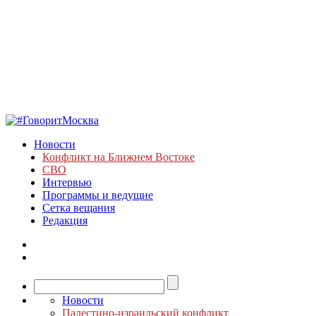
Новости
Конфликт на Ближнем Востоке
СВО
Интервью
Программы и ведущие
Сетка вещания
Редакция
Новости
Палестино-израильский конфликт