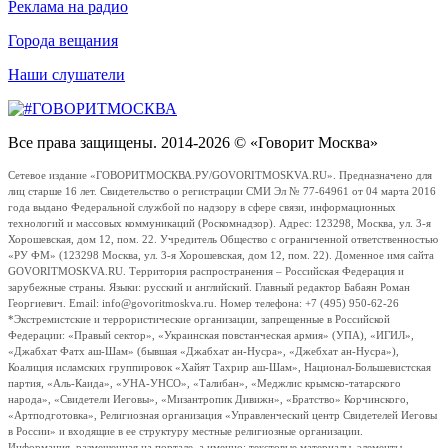
Реклама на радио
Города вещания
Наши слушатели
Все права защищены. 2014-2026 © «Говорит Москва»
Сетевое издание «ГОВОРИТМОСКВА.РУ/GOVORITMOSKVA.RU». Предназначено для
лиц старше 16 лет. Свидетельство о регистрации СМИ Эл № 77-64961 от 04 марта 2016
года выдано Федеральной службой по надзору в сфере связи, информационных
технологий и массовых коммуникаций (Роскомнадзор). Адрес: 123298, Москва, ул. 3-я
Хорошевская, дом 12, пом. 22. Учредитель Общество с ограниченной ответственностью
«РУ ФМ» (123298 Москва, ул. 3-я Хорошевская, дом 12, пом. 22). Доменное имя сайта
GOVORITMOSKVA.RU. Территория распространения – Российская Федерация и
зарубежные страны. Языки: русский и английский. Главный редактор Бабаян Роман
Георгиевич. Email: info@govoritmoskva.ru. Номер телефона: +7 (495) 950-62-26
*Экстремистские и террористические организации, запрещенные в Российской
Федерации: «Правый сектор», «Украинская повстанческая армия» (УПА), «ИГИЛ»,
«Джабхат Фатх аш-Шам» (бывшая «Джабхат ан-Нусра», «Джебхат ан-Нусра»),
Коалиция исламских группировок «Хайят Тахрир аш-Шам», Национал-Большевистская
партия, «Аль-Каида», «УНА-УНСО», «Талибан», «Меджлис крымско-татарского
народа», «Свидетели Иеговы», «Мизантропик Дивижн», «Братство» Корчинского,
«Артподготовка», Религиозная организация «Управленческий центр Свидетелей Иеговы
в России» и входящие в ее структуру местные религиозные организации.
Информация, размещенная на портале, а именно: текстовые материалы, элементы