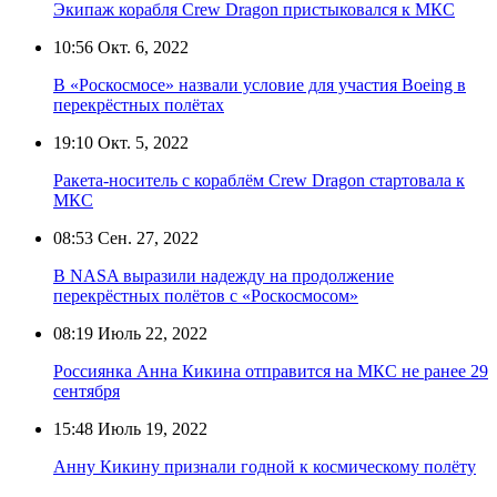
Экипаж корабля Crew Dragon пристыковался к МКС
10:56
Окт. 6, 2022
В «Роскосмосе» назвали условие для участия Boeing в
перекрёстных полётах
19:10
Окт. 5, 2022
Ракета-носитель с кораблём Crew Dragon стартовала к
МКС
08:53
Сен. 27, 2022
В NASA выразили надежду на продолжение
перекрёстных полётов с «Роскосмосом»
08:19
Июль 22, 2022
Россиянка Анна Кикина отправится на МКС не ранее 29
сентября
15:48
Июль 19, 2022
Анну Кикину признали годной к космическому полёту