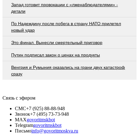
Запад готовит провокации с «лженаблюдателями» -
детали
По Надеждину после побега в страну НАТО прилетел
новый удар
Это финал. Вынесли смертельный приговор
Путин подписал закон о ценах на продукты
Венгрия и Румыния оказались на грани двух катастроф
сразу
Связь с эфиром
СМС
+7 (925) 88-88-948
Звонок
+7 (495) 73-73-948
MAX
govoritmskbot
Telegram
govoritmskbot
Письмо
info@govoritmoskva.ru