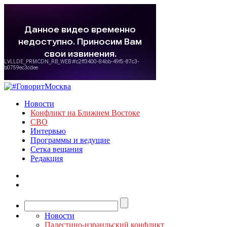
Новости
Конфликт на Ближнем Востоке
СВО
Интервью
Программы и ведущие
Сетка вещания
Редакция
Новости
Палестино-израильский конфликт