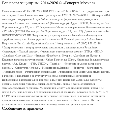
Все права защищены. 2014-2026 © «Говорит Москва»
Сетевое издание «ГОВОРИТМОСКВА.РУ/GOVORITMOSKVA.RU». Предназначено для
лиц старше 16 лет. Свидетельство о регистрации СМИ Эл № 77-64961 от 04 марта 2016
года выдано Федеральной службой по надзору в сфере связи, информационных
технологий и массовых коммуникаций (Роскомнадзор). Адрес: 123298, Москва, ул. 3-я
Хорошевская, дом 12, пом. 22. Учредитель Общество с ограниченной ответственностью
«РУ ФМ» (123298 Москва, ул. 3-я Хорошевская, дом 12, пом. 22). Доменное имя сайта
GOVORITMOSKVA.RU. Территория распространения – Российская Федерация и
зарубежные страны. Языки: русский и английский. Главный редактор Бабаян Роман
Георгиевич. Email: info@govoritmoskva.ru. Номер телефона: +7 (495) 950-62-26
*Экстремистские и террористические организации, запрещенные в Российской
Федерации: «Правый сектор», «Украинская повстанческая армия» (УПА), «ИГИЛ»,
«Джабхат Фатх аш-Шам» (бывшая «Джабхат ан-Нусра», «Джебхат ан-Нусра»),
Коалиция исламских группировок «Хайят Тахрир аш-Шам», Национал-Большевистская
партия, «Аль-Каида», «УНА-УНСО», «Талибан», «Меджлис крымско-татарского
народа», «Свидетели Иеговы», «Мизантропик Дивижн», «Братство» Корчинского,
«Артподготовка», Религиозная организация «Управленческий центр Свидетелей Иеговы
в России» и входящие в ее структуру местные религиозные организации.
Информация, размещенная на портале, а именно: текстовые материалы, элементы
дизайна, логотипы, товарные знаки, фотографии, видео и аудио охраняются
законодательством Российской Федерации и международными нормами права и не
могут быть использованы без разрешения правообладателей. Согласно ст.ст. 1274,1275
ГК РФ, при любом использовании материалов, размещенных на портале, в том числе
цитировании, активная гиперссылка на материал является обязательной. Мнение
редакции может не совпадать с мнением отдельных авторов и колумнистов.
Сообщение отправлено