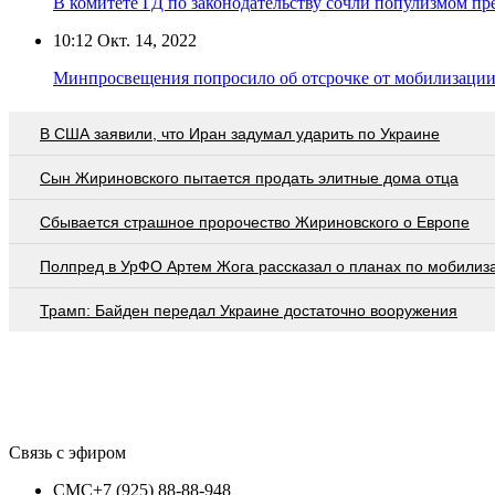
В комитете ГД по законодательству сочли популизмом пр
10:12
Окт. 14, 2022
Минпросвещения попросило об отсрочке от мобилизаци
В США заявили, что Иран задумал ударить по Украине
Сын Жириновского пытается продать элитные дома отца
Сбывается страшное пророчество Жириновского о Европе
Полпред в УрФО Артем Жога рассказал о планах по мобилиз
Трамп: Байден передал Украине достаточно вооружения
Связь с эфиром
СМС
+7 (925) 88-88-948