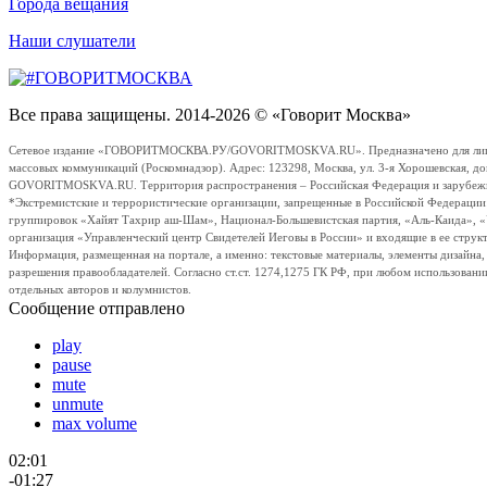
Города вещания
Наши слушатели
Все права защищены. 2014-2026 © «Говорит Москва»
Сетевое издание «ГОВОРИТМОСКВА.РУ/GOVORITMOSKVA.RU». Предназначено для лиц стар
массовых коммуникаций (Роскомнадзор). Адрес: 123298, Москва, ул. 3-я Хорошевская, д
GOVORITMOSKVA.RU. Территория распространения – Российская Федерация и зарубежные с
*Экстремистские и террористические организации, запрещенные в Российской Федераци
группировок «Хайят Тахрир аш-Шам», Национал-Большевистская партия, «Аль-Каида», 
организация «Управленческий центр Свидетелей Иеговы в России» и входящие в ее струк
Информация, размещенная на портале, а именно: текстовые материалы, элементы дизайна
разрешения правообладателей. Согласно ст.ст. 1274,1275 ГК РФ, при любом использовани
отдельных авторов и колумнистов.
Сообщение отправлено
play
pause
mute
unmute
max volume
02:01
-01:27