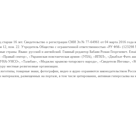
ше 16 лет. Свидетельство о регистрации СМИ Эл № 77-64961 от 04 марта 2016 года вы
ом 12, пом. 22. Учредитель Общество с ограниченной ответственностью «РУ ФМ» (123298 Мо
траны. Языки: русский и английский. Главный редактор Бабаян Роман Георгиевич. Email:
и: «Правый сектор», «Украинская повстанческая армия» (УПА), «ИГИЛ», «Джабхат Фатх а
«УНА-УНСО», «Талибан», «Меджлис крымско-татарского народа», «Свидетели Иеговы», «М
туру местные религиозные организации.
, логотипы, товарные знаки, фотографии, видео и аудио охраняются законодательством Ро
и материалов, размещенных на портале, в том числе цитировании, активная гиперссылка на 