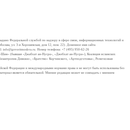
дано Федеральной службой по надзору в сфере связи, информационных технологий и
сква, ул. 3-я Хорошевская, дом 12, пом. 22). Доменное имя сайта
 info@govoritmoskva.ru. Номер телефона: +7 (495) 950-62-26
ш-Шам» (бывшая «Джабхат ан-Нусра», «Джебхат ан-Нусра»), Коалиция исламских
изантропик Дивижн», «Братство» Корчинского, «Артподготовка», Религиозная
ссийской Федерации и международными нормами права и не могут быть использованы без
материал является обязательной. Мнение редакции может не совпадать с мнением