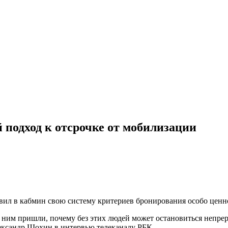
 подход к отсрочке от мобилизации
л в кабмин свою систему критериев бронирования особо ценно
к ним пришли, почему без этих людей может остановиться непре
ександр Шохин в интервью телеканалу РБК.