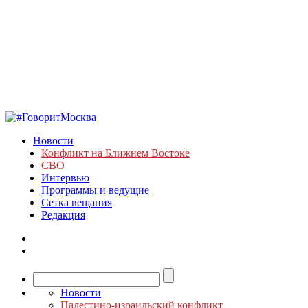
Новости
Конфликт на Ближнем Востоке
СВО
Интервью
Программы и ведущие
Сетка вещания
Редакция
Новости
Палестино-израильский конфликт