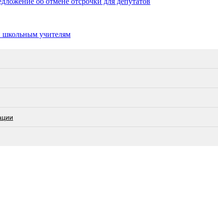
едложение об отмене отсрочки для депутатов
и школьным учителям
ации