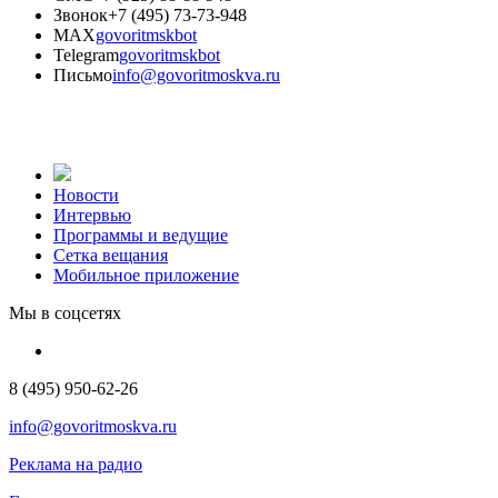
Звонок
+7 (495) 73-73-948
MAX
govoritmskbot
Telegram
govoritmskbot
Письмо
info@govoritmoskva.ru
Новости
Интервью
Программы и ведущие
Сетка вещания
Мобильное приложение
Мы в соцсетях
8 (495) 950-62-26
info@govoritmoskva.ru
Реклама на радио