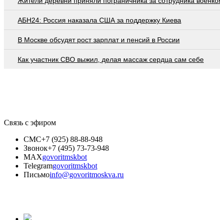
Жители деревни приняли пограничника за сотрудника военко
АБН24: Россия наказала США за поддержку Киева
В Москве обсудят рост зарплат и пенсий в России
Как участник СВО выжил, делая массаж сердца сам себе
Связь с эфиром
СМС
+7 (925) 88-88-948
Звонок
+7 (495) 73-73-948
MAX
govoritmskbot
Telegram
govoritmskbot
Письмо
info@govoritmoskva.ru