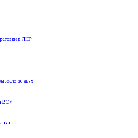
тратовки в ЛНР
выросло до двух
ла ВСУ
нецка