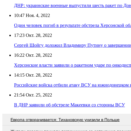
ДНР: украинские военные выпустили шесть ракет по До
10:47
Ноя. 4, 2022
Один человек погиб в результате обстрела Херсонской о
17:23
Окт. 28, 2022
Сергей Шойгу доложил Владимиру Путину о завершении
16:22
Окт. 28, 2022
Херсонские власти заявили о ракетном ударе по онкодис
14:15
Окт. 28, 2022
Российские войска отбили атаку ВСУ на южнодонецком 
21:54
Окт. 25, 2022
В ДНР заявили об обстреле Макеевки со стороны ВСУ
Европа отворачивается: Тихановскую унизили в Польше