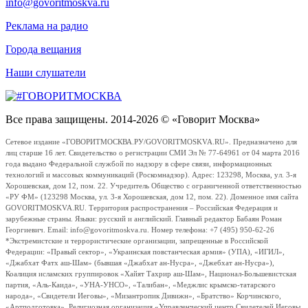
info@govoritmoskva.ru
Реклама на радио
Города вещания
Наши слушатели
Все права защищены. 2014-2026 © «Говорит Москва»
Сетевое издание «ГОВОРИТМОСКВА.РУ/GOVORITMOSKVA.RU». Предназначено для
лиц старше 16 лет. Свидетельство о регистрации СМИ Эл № 77-64961 от 04 марта 2016
года выдано Федеральной службой по надзору в сфере связи, информационных
технологий и массовых коммуникаций (Роскомнадзор). Адрес: 123298, Москва, ул. 3-я
Хорошевская, дом 12, пом. 22. Учредитель Общество с ограниченной ответственностью
«РУ ФМ» (123298 Москва, ул. 3-я Хорошевская, дом 12, пом. 22). Доменное имя сайта
GOVORITMOSKVA.RU. Территория распространения – Российская Федерация и
зарубежные страны. Языки: русский и английский. Главный редактор Бабаян Роман
Георгиевич. Email: info@govoritmoskva.ru. Номер телефона: +7 (495) 950-62-26
*Экстремистские и террористические организации, запрещенные в Российской
Федерации: «Правый сектор», «Украинская повстанческая армия» (УПА), «ИГИЛ»,
«Джабхат Фатх аш-Шам» (бывшая «Джабхат ан-Нусра», «Джебхат ан-Нусра»),
Коалиция исламских группировок «Хайят Тахрир аш-Шам», Национал-Большевистская
партия, «Аль-Каида», «УНА-УНСО», «Талибан», «Меджлис крымско-татарского
народа», «Свидетели Иеговы», «Мизантропик Дивижн», «Братство» Корчинского,
«Артподготовка», Религиозная организация «Управленческий центр Свидетелей Иеговы