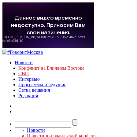
Новости
Конфликт на Ближнем Востоке
СВО
Интервью
Программы и ведущие
Сетка вещания
Редакция
Новости
Палестино-израильский конфликт