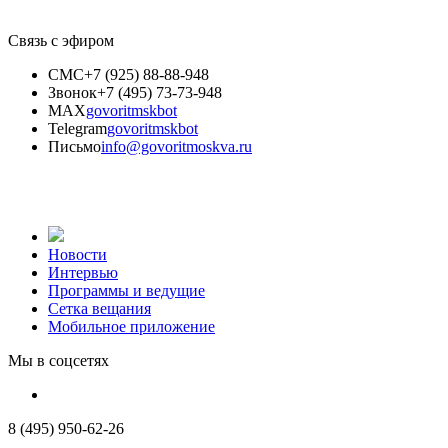
Связь с эфиром
СМС
+7 (925) 88-88-948
Звонок
+7 (495) 73-73-948
MAX
govoritmskbot
Telegram
govoritmskbot
Письмо
info@govoritmoskva.ru
Новости
Интервью
Программы и ведущие
Сетка вещания
Мобильное приложение
Мы в соцсетях
8 (495) 950-62-26