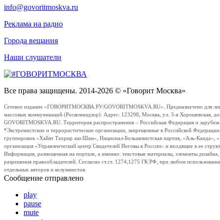
info@govoritmoskva.ru
Реклама на радио
Города вещания
Наши слушатели
Все права защищены. 2014-2026 © «Говорит Москва»
Сетевое издание «ГОВОРИТМОСКВА.РУ/GOVORITMOSKVA.RU». Предназначено для лиц стар
массовых коммуникаций (Роскомнадзор). Адрес: 123298, Москва, ул. 3-я Хорошевская, д
GOVORITMOSKVA.RU. Территория распространения – Российская Федерация и зарубежные с
*Экстремистские и террористические организации, запрещенные в Российской Федераци
группировок «Хайят Тахрир аш-Шам», Национал-Большевистская партия, «Аль-Каида», 
организация «Управленческий центр Свидетелей Иеговы в России» и входящие в ее струк
Информация, размещенная на портале, а именно: текстовые материалы, элементы дизайна
разрешения правообладателей. Согласно ст.ст. 1274,1275 ГК РФ, при любом использовани
отдельных авторов и колумнистов.
Сообщение отправлено
play
pause
mute