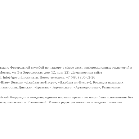
дано Федеральной службой по надзору в сфере связи, информационных технологий и
сква, ул. 3-я Хорошевская, дом 12, пом. 22). Доменное имя сайта
 info@govoritmoskva.ru. Номер телефона: +7 (495) 950-62-26
ш-Шам» (бывшая «Джабхат ан-Нусра», «Джебхат ан-Нусра»), Коалиция исламских
изантропик Дивижн», «Братство» Корчинского, «Артподготовка», Религиозная
ссийской Федерации и международными нормами права и не могут быть использованы без
материал является обязательной. Мнение редакции может не совпадать с мнением