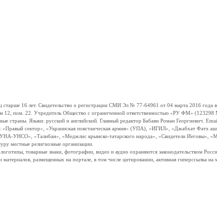
ше 16 лет. Свидетельство о регистрации СМИ Эл № 77-64961 от 04 марта 2016 года вы
ом 12, пом. 22. Учредитель Общество с ограниченной ответственностью «РУ ФМ» (123298 Мо
траны. Языки: русский и английский. Главный редактор Бабаян Роман Георгиевич. Email:
и: «Правый сектор», «Украинская повстанческая армия» (УПА), «ИГИЛ», «Джабхат Фатх а
«УНА-УНСО», «Талибан», «Меджлис крымско-татарского народа», «Свидетели Иеговы», «М
туру местные религиозные организации.
, логотипы, товарные знаки, фотографии, видео и аудио охраняются законодательством Ро
и материалов, размещенных на портале, в том числе цитировании, активная гиперссылка на 