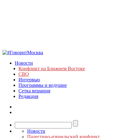
Новости
Конфликт на Ближнем Востоке
СВО
Интервью
Программы и ведущие
Сетка вещания
Редакция
Новости
Палестино-израильский конфликт