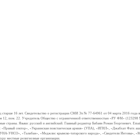
ше 16 лет. Свидетельство о регистрации СМИ Эл № 77-64961 от 04 марта 2016 года вы
ом 12, пом. 22. Учредитель Общество с ограниченной ответственностью «РУ ФМ» (123298 Мо
траны. Языки: русский и английский. Главный редактор Бабаян Роман Георгиевич. Email:
и: «Правый сектор», «Украинская повстанческая армия» (УПА), «ИГИЛ», «Джабхат Фатх а
«УНА-УНСО», «Талибан», «Меджлис крымско-татарского народа», «Свидетели Иеговы», «М
туру местные религиозные организации.