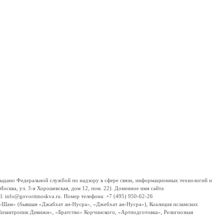
дано Федеральной службой по надзору в сфере связи, информационных технологий и
сква, ул. 3-я Хорошевская, дом 12, пом. 22). Доменное имя сайта
 info@govoritmoskva.ru. Номер телефона: +7 (495) 950-62-26
ш-Шам» (бывшая «Джабхат ан-Нусра», «Джебхат ан-Нусра»), Коалиция исламских
изантропик Дивижн», «Братство» Корчинского, «Артподготовка», Религиозная