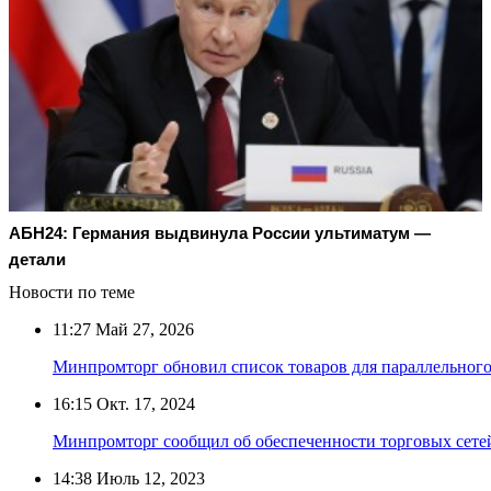
АБН24: Германия выдвинула России ультиматум —
детали
Новости по теме
11:27
Май 27, 2026
Минпромторг обновил список товаров для параллельног
16:15
Окт. 17, 2024
Минпромторг сообщил об обеспеченности торговых сете
14:38
Июль 12, 2023