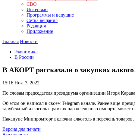
СВО
Интервью
Программы и ведущие
Сетка вещания
Редакция
Приложение
Главная
Новости
Экономика
В России
В АКОРТ рассказали о закупках алкого
15:16
Ноя. 3, 2022
По словам председателя президиума организации Игоря Карава
Об этом он написал в своём Telegram-канале. Ранее вице-пре
зарубежный алкоголь в рамках параллельного импорта может по
Накануне Минпромторг включил алкоголь в перечень товаров,
Версия для печати
Все новости