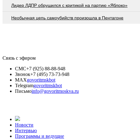
Лидер ЛДПР обрушился с критикой на партию «Яблоко»
Необычная цепь самоубийств произошла в Пентагоне
Связь с эфиром
СМС
+7 (925) 88-88-948
Звонок
+7 (495) 73-73-948
MAX
govoritmskbot
Telegram
govoritmskbot
Письмо
info@govoritmoskva.ru
Новости
Интервью
Программы и ведущие