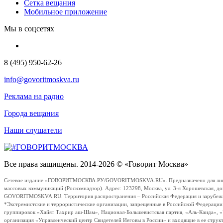
Сетка вещания
Мобильное приложение
Мы в соцсетях
8 (495) 950-62-26
info@govoritmoskva.ru
Реклама на радио
Города вещания
Наши слушатели
Все права защищены. 2014-2026 © «Говорит Москва»
Сетевое издание «ГОВОРИТМОСКВА.РУ/GOVORITMOSKVA.RU». Предназначено для лиц стар
массовых коммуникаций (Роскомнадзор). Адрес: 123298, Москва, ул. 3-я Хорошевская, д
GOVORITMOSKVA.RU. Территория распространения – Российская Федерация и зарубежные с
*Экстремистские и террористические организации, запрещенные в Российской Федераци
группировок «Хайят Тахрир аш-Шам», Национал-Большевистская партия, «Аль-Каида», 
организация «Управленческий центр Свидетелей Иеговы в России» и входящие в ее струк