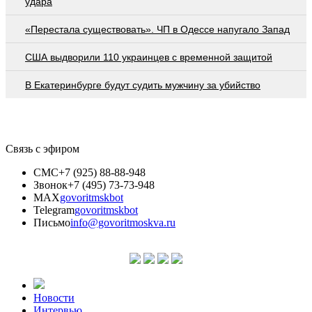
удара
«Перестала существовать». ЧП в Одессе напугало Запад
США выдворили 110 украинцев с временной защитой
В Екатеринбурге будут судить мужчину за убийство
Связь с эфиром
СМС
+7 (925) 88-88-948
Звонок
+7 (495) 73-73-948
MAX
govoritmskbot
Telegram
govoritmskbot
Письмо
info@govoritmoskva.ru
Новости
Интервью