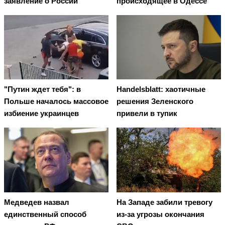
заявление о России
происходящее в Одессе
"Путин ждет тебя": в
Handelsblatt: хаотичные
Польше началось массовое
решения Зеленского
избиение украинцев
привели в тупик
Медведев назвал
На Западе забили тревогу
единственный способ
из-за угрозы окончания