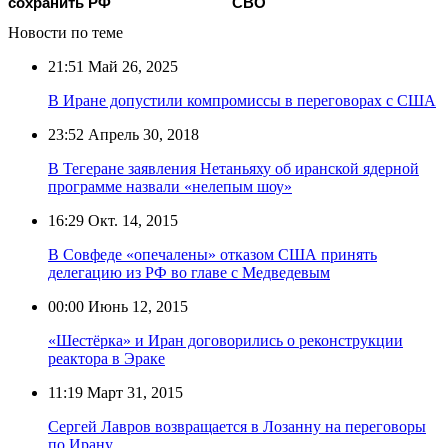
сохранить РФ
СВО
Новости по теме
21:51
Май 26, 2025
В Иране допустили компромиссы в переговорах с США
23:52
Апрель 30, 2018
В Тегеране заявления Нетаньяху об иранской ядерной
программе назвали «нелепым шоу»
16:29
Окт. 14, 2015
В Совфеде «опечалены» отказом США принять
делегацию из РФ во главе с Медведевым
00:00
Июнь 12, 2015
«Шестёрка» и Иран договорились о реконструкции
реактора в Эраке
11:19
Март 31, 2015
Сергей Лавров возвращается в Лозанну на переговоры
по Ирану