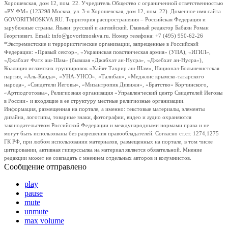
Хорошевская, дом 12, пом. 22. Учредитель Общество с ограниченной ответственностью
«РУ ФМ» (123298 Москва, ул. 3-я Хорошевская, дом 12, пом. 22). Доменное имя сайта
GOVORITMOSKVA.RU. Территория распространения – Российская Федерация и
зарубежные страны. Языки: русский и английский. Главный редактор Бабаян Роман
Георгиевич. Email: info@govoritmoskva.ru. Номер телефона: +7 (495) 950-62-26
*Экстремистские и террористические организации, запрещенные в Российской
Федерации: «Правый сектор», «Украинская повстанческая армия» (УПА), «ИГИЛ»,
«Джабхат Фатх аш-Шам» (бывшая «Джабхат ан-Нусра», «Джебхат ан-Нусра»),
Коалиция исламских группировок «Хайят Тахрир аш-Шам», Национал-Большевистская
партия, «Аль-Каида», «УНА-УНСО», «Талибан», «Меджлис крымско-татарского
народа», «Свидетели Иеговы», «Мизантропик Дивижн», «Братство» Корчинского,
«Артподготовка», Религиозная организация «Управленческий центр Свидетелей Иеговы
в России» и входящие в ее структуру местные религиозные организации.
Информация, размещенная на портале, а именно: текстовые материалы, элементы
дизайна, логотипы, товарные знаки, фотографии, видео и аудио охраняются
законодательством Российской Федерации и международными нормами права и не
могут быть использованы без разрешения правообладателей. Согласно ст.ст. 1274,1275
ГК РФ, при любом использовании материалов, размещенных на портале, в том числе
цитировании, активная гиперссылка на материал является обязательной. Мнение
редакции может не совпадать с мнением отдельных авторов и колумнистов.
Сообщение отправлено
play
pause
mute
unmute
max volume