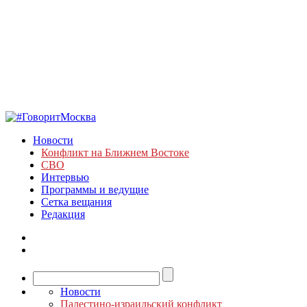
Новости
Конфликт на Ближнем Востоке
СВО
Интервью
Программы и ведущие
Сетка вещания
Редакция
Новости
Палестино-израильский конфликт