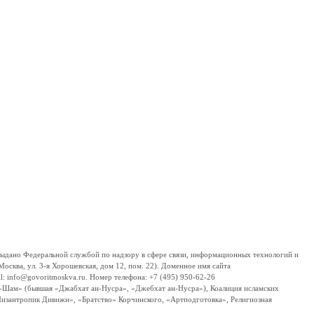
дано Федеральной службой по надзору в сфере связи, информационных технологий и
сква, ул. 3-я Хорошевская, дом 12, пом. 22). Доменное имя сайта
 info@govoritmoskva.ru. Номер телефона: +7 (495) 950-62-26
ш-Шам» (бывшая «Джабхат ан-Нусра», «Джебхат ан-Нусра»), Коалиция исламских
изантропик Дивижн», «Братство» Корчинского, «Артподготовка», Религиозная