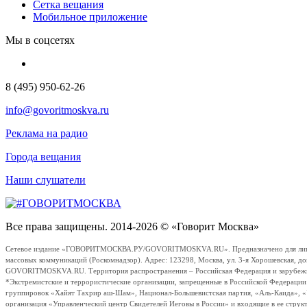
Сетка вещания
Мобильное приложение
Мы в соцсетях
8 (495) 950-62-26
info@govoritmoskva.ru
Реклама на радио
Города вещания
Наши слушатели
Все права защищены. 2014-2026 © «Говорит Москва»
Сетевое издание «ГОВОРИТМОСКВА.РУ/GOVORITMOSKVA.RU». Предназначено для лиц стар
массовых коммуникаций (Роскомнадзор). Адрес: 123298, Москва, ул. 3-я Хорошевская, д
GOVORITMOSKVA.RU. Территория распространения – Российская Федерация и зарубежные с
*Экстремистские и террористические организации, запрещенные в Российской Федераци
группировок «Хайят Тахрир аш-Шам», Национал-Большевистская партия, «Аль-Каида», 
организация «Управленческий центр Свидетелей Иеговы в России» и входящие в ее струк