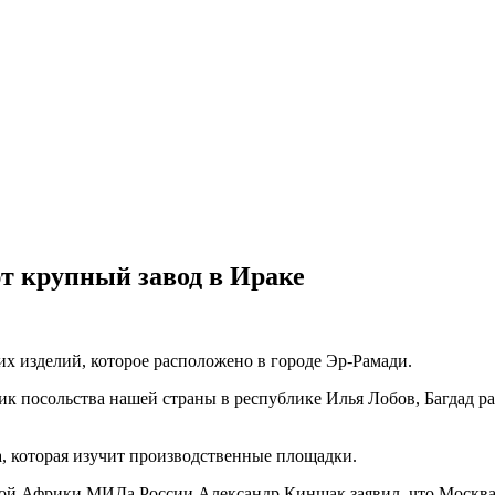
т крупный завод в Ираке
их изделий, которое расположено в городе Эр-Рамади.
 посольства нашей страны в республике Илья Лобов, Багдад расс
а, которая изучит производственные площадки.
ной Африки МИДа России Александр Кинщак заявил, что Москва