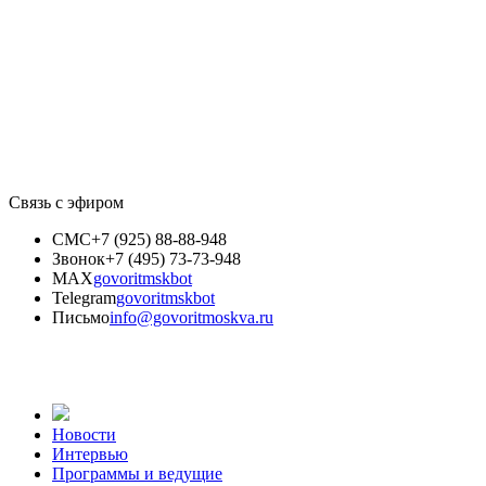
Связь с эфиром
СМС
+7 (925) 88-88-948
Звонок
+7 (495) 73-73-948
MAX
govoritmskbot
Telegram
govoritmskbot
Письмо
info@govoritmoskva.ru
Новости
Интервью
Программы и ведущие