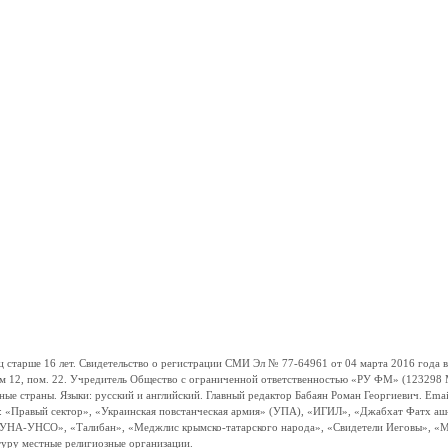
ше 16 лет. Свидетельство о регистрации СМИ Эл № 77-64961 от 04 марта 2016 года вы
ом 12, пом. 22. Учредитель Общество с ограниченной ответственностью «РУ ФМ» (123298 Мо
траны. Языки: русский и английский. Главный редактор Бабаян Роман Георгиевич. Email:
и: «Правый сектор», «Украинская повстанческая армия» (УПА), «ИГИЛ», «Джабхат Фатх а
«УНА-УНСО», «Талибан», «Меджлис крымско-татарского народа», «Свидетели Иеговы», «М
туру местные религиозные организации.