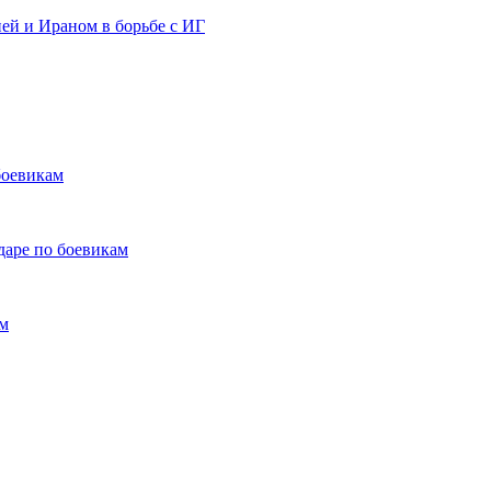
ей и Ираном в борьбе с ИГ
боевикам
даре по боевикам
ам