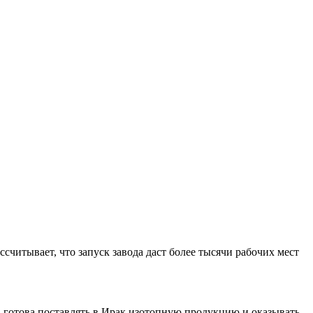
читывает, что запуск завода даст более тысячи рабочих мест
 готова поставлять в Ирак изотопную продукцию и оказывать