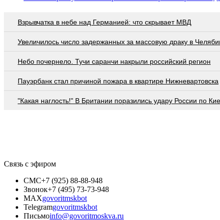
Взрывчатка в небе над Германией: что скрывает МВД
Увеличилось число задержанных за массовую драку в Челяби
Небо почернело. Тучи саранчи накрыли российский регион
Пауэрбанк стал причиной пожара в квартире Нижневартовска
"Какая наглость!" В Британии поразились удару России по Ки
Связь с эфиром
СМС
+7 (925) 88-88-948
Звонок
+7 (495) 73-73-948
MAX
govoritmskbot
Telegram
govoritmskbot
Письмо
info@govoritmoskva.ru