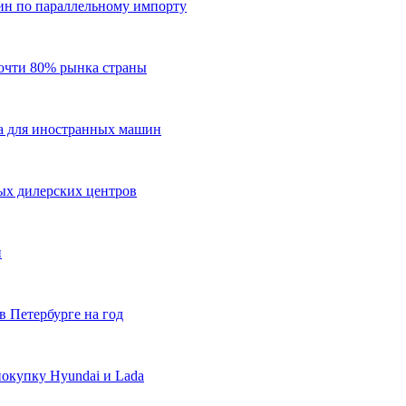
ин по параллельному импорту
почти 80% рынка страны
ла для иностранных машин
ных дилерских центров
и
в Петербурге на год
покупку Hyundai и Lada