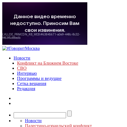
Новости
Конфликт на Ближнем Востоке
СВО
Интервью
Программы и ведущие
Сетка вещания
Редакция
Новости
Палестино-израильский конфликт