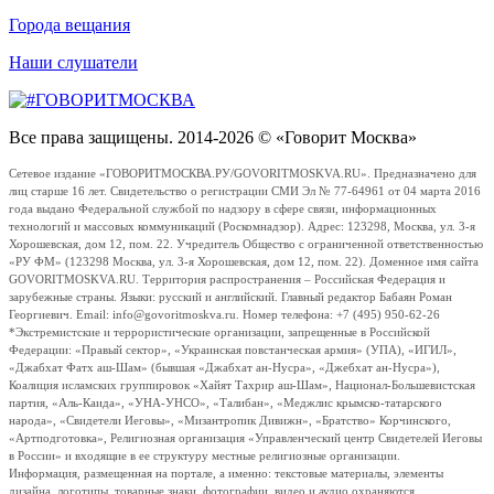
Города вещания
Наши слушатели
Все права защищены. 2014-2026 © «Говорит Москва»
Сетевое издание «ГОВОРИТМОСКВА.РУ/GOVORITMOSKVA.RU». Предназначено для
лиц старше 16 лет. Свидетельство о регистрации СМИ Эл № 77-64961 от 04 марта 2016
года выдано Федеральной службой по надзору в сфере связи, информационных
технологий и массовых коммуникаций (Роскомнадзор). Адрес: 123298, Москва, ул. 3-я
Хорошевская, дом 12, пом. 22. Учредитель Общество с ограниченной ответственностью
«РУ ФМ» (123298 Москва, ул. 3-я Хорошевская, дом 12, пом. 22). Доменное имя сайта
GOVORITMOSKVA.RU. Территория распространения – Российская Федерация и
зарубежные страны. Языки: русский и английский. Главный редактор Бабаян Роман
Георгиевич. Email: info@govoritmoskva.ru. Номер телефона: +7 (495) 950-62-26
*Экстремистские и террористические организации, запрещенные в Российской
Федерации: «Правый сектор», «Украинская повстанческая армия» (УПА), «ИГИЛ»,
«Джабхат Фатх аш-Шам» (бывшая «Джабхат ан-Нусра», «Джебхат ан-Нусра»),
Коалиция исламских группировок «Хайят Тахрир аш-Шам», Национал-Большевистская
партия, «Аль-Каида», «УНА-УНСО», «Талибан», «Меджлис крымско-татарского
народа», «Свидетели Иеговы», «Мизантропик Дивижн», «Братство» Корчинского,
«Артподготовка», Религиозная организация «Управленческий центр Свидетелей Иеговы
в России» и входящие в ее структуру местные религиозные организации.
Информация, размещенная на портале, а именно: текстовые материалы, элементы
дизайна, логотипы, товарные знаки, фотографии, видео и аудио охраняются