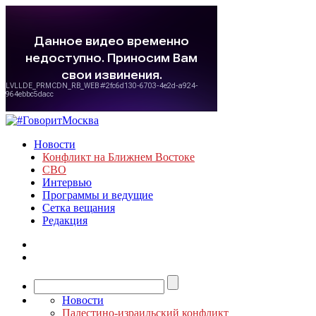
Новости
Конфликт на Ближнем Востоке
СВО
Интервью
Программы и ведущие
Сетка вещания
Редакция
Новости
Палестино-израильский конфликт