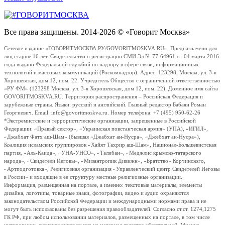
Все права защищены. 2014-2026 © «Говорит Москва»
Сетевое издание «ГОВОРИТМОСКВА.РУ/GOVORITMOSKVA.RU». Предназначено для
лиц старше 16 лет. Свидетельство о регистрации СМИ Эл № 77-64961 от 04 марта 2016
года выдано Федеральной службой по надзору в сфере связи, информационных
технологий и массовых коммуникаций (Роскомнадзор). Адрес: 123298, Москва, ул. 3-я
Хорошевская, дом 12, пом. 22. Учредитель Общество с ограниченной ответственностью
«РУ ФМ» (123298 Москва, ул. 3-я Хорошевская, дом 12, пом. 22). Доменное имя сайта
GOVORITMOSKVA.RU. Территория распространения – Российская Федерация и
зарубежные страны. Языки: русский и английский. Главный редактор Бабаян Роман
Георгиевич. Email: info@govoritmoskva.ru. Номер телефона: +7 (495) 950-62-26
*Экстремистские и террористические организации, запрещенные в Российской
Федерации: «Правый сектор», «Украинская повстанческая армия» (УПА), «ИГИЛ»,
«Джабхат Фатх аш-Шам» (бывшая «Джабхат ан-Нусра», «Джебхат ан-Нусра»),
Коалиция исламских группировок «Хайят Тахрир аш-Шам», Национал-Большевистская
партия, «Аль-Каида», «УНА-УНСО», «Талибан», «Меджлис крымско-татарского
народа», «Свидетели Иеговы», «Мизантропик Дивижн», «Братство» Корчинского,
«Артподготовка», Религиозная организация «Управленческий центр Свидетелей Иеговы
в России» и входящие в ее структуру местные религиозные организации.
Информация, размещенная на портале, а именно: текстовые материалы, элементы
дизайна, логотипы, товарные знаки, фотографии, видео и аудио охраняются
законодательством Российской Федерации и международными нормами права и не
могут быть использованы без разрешения правообладателей. Согласно ст.ст. 1274,1275
ГК РФ, при любом использовании материалов, размещенных на портале, в том числе