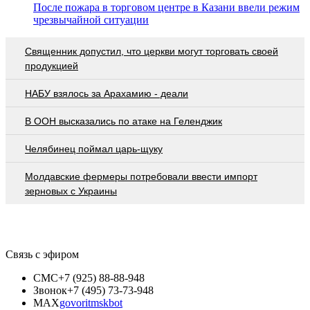
После пожара в торговом центре в Казани ввели режим
чрезвычайной ситуации
Священник допустил, что церкви могут торговать своей
продукцией
НАБУ взялось за Арахамию - деали
В ООН высказались по атаке на Геленджик
Челябинец поймал царь-щуку
Молдавские фермеры потребовали ввести импорт
зерновых с Украины
Связь с эфиром
СМС
+7 (925) 88-88-948
Звонок
+7 (495) 73-73-948
MAX
govoritmskbot