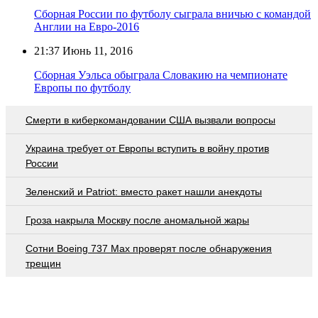
Сборная России по футболу сыграла вничью с командой
Англии на Евро-2016
21:37
Июнь 11, 2016
Сборная Уэльса обыграла Словакию на чемпионате
Европы по футболу
Смерти в киберкомандовании США вызвали вопросы
Украина требует от Европы вступить в войну против
России
Зеленский и Patriot: вместо ракет нашли анекдоты
Гроза накрыла Москву после аномальной жары
Сотни Boeing 737 Max проверят после обнаружения
трещин