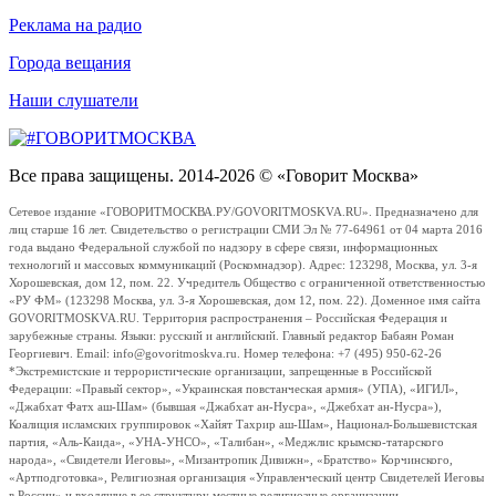
Реклама на радио
Города вещания
Наши слушатели
Все права защищены. 2014-2026 © «Говорит Москва»
Сетевое издание «ГОВОРИТМОСКВА.РУ/GOVORITMOSKVA.RU». Предназначено для
лиц старше 16 лет. Свидетельство о регистрации СМИ Эл № 77-64961 от 04 марта 2016
года выдано Федеральной службой по надзору в сфере связи, информационных
технологий и массовых коммуникаций (Роскомнадзор). Адрес: 123298, Москва, ул. 3-я
Хорошевская, дом 12, пом. 22. Учредитель Общество с ограниченной ответственностью
«РУ ФМ» (123298 Москва, ул. 3-я Хорошевская, дом 12, пом. 22). Доменное имя сайта
GOVORITMOSKVA.RU. Территория распространения – Российская Федерация и
зарубежные страны. Языки: русский и английский. Главный редактор Бабаян Роман
Георгиевич. Email: info@govoritmoskva.ru. Номер телефона: +7 (495) 950-62-26
*Экстремистские и террористические организации, запрещенные в Российской
Федерации: «Правый сектор», «Украинская повстанческая армия» (УПА), «ИГИЛ»,
«Джабхат Фатх аш-Шам» (бывшая «Джабхат ан-Нусра», «Джебхат ан-Нусра»),
Коалиция исламских группировок «Хайят Тахрир аш-Шам», Национал-Большевистская
партия, «Аль-Каида», «УНА-УНСО», «Талибан», «Меджлис крымско-татарского
народа», «Свидетели Иеговы», «Мизантропик Дивижн», «Братство» Корчинского,
«Артподготовка», Религиозная организация «Управленческий центр Свидетелей Иеговы
в России» и входящие в ее структуру местные религиозные организации.