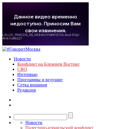
Новости
Конфликт на Ближнем Востоке
СВО
Интервью
Программы и ведущие
Сетка вещания
Редакция
Новости
Палестино-израильский конфликт