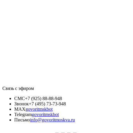
Связь с эфиром
СМС
+7 (925) 88-88-948
Звонок
+7 (495) 73-73-948
MAX
govoritmskbot
Telegram
govoritmskbot
Письмо
info@govoritmoskva.ru