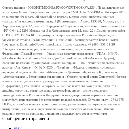
Сетевое издание «ГОВОРИТМОСКВА.РУ/GOVORITMOSKVA.RU». Предназначено для
лиц старше 16 лет. Свидетельство о регистрации СМИ Эл № 77-64961 от 04 марта 2016
года выдано Федеральной службой по надзору в сфере связи, информационных
технологий и массовых коммуникаций (Роскомнадзор). Адрес: 123298, Москва, ул. 3-я
Хорошевская, дом 12, пом. 22. Учредитель Общество с ограниченной ответственностью
«РУ ФМ» (123298 Москва, ул. 3-я Хорошевская, дом 12, пом. 22). Доменное имя сайта
GOVORITMOSKVA.RU. Территория распространения – Российская Федерация и
зарубежные страны. Языки: русский и английский. Главный редактор Бабаян Роман
Георгиевич. Email: info@govoritmoskva.ru. Номер телефона: +7 (495) 950-62-26
*Экстремистские и террористические организации, запрещенные в Российской
Федерации: «Правый сектор», «Украинская повстанческая армия» (УПА), «ИГИЛ»,
«Джабхат Фатх аш-Шам» (бывшая «Джабхат ан-Нусра», «Джебхат ан-Нусра»),
Коалиция исламских группировок «Хайят Тахрир аш-Шам», Национал-Большевистская
партия, «Аль-Каида», «УНА-УНСО», «Талибан», «Меджлис крымско-татарского
народа», «Свидетели Иеговы», «Мизантропик Дивижн», «Братство» Корчинского,
«Артподготовка», Религиозная организация «Управленческий центр Свидетелей Иеговы
в России» и входящие в ее структуру местные религиозные организации.
Информация, размещенная на портале, а именно: текстовые материалы, элементы
дизайна, логотипы, товарные знаки, фотографии, видео и аудио охраняются
законодательством Российской Федерации и международными нормами права и не
могут быть использованы без разрешения правообладателей. Согласно ст.ст. 1274,1275
ГК РФ, при любом использовании материалов, размещенных на портале, в том числе
цитировании, активная гиперссылка на материал является обязательной. Мнение
редакции может не совпадать с мнением отдельных авторов и колумнистов.
Сообщение отправлено
play