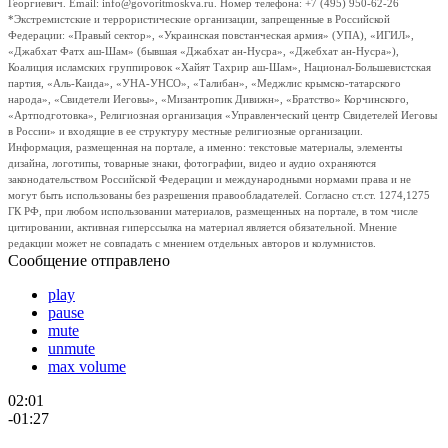
Георгиевич. Email: info@govoritmoskva.ru. Номер телефона: +7 (495) 950-62-26
*Экстремистские и террористические организации, запрещенные в Российской
Федерации: «Правый сектор», «Украинская повстанческая армия» (УПА), «ИГИЛ»,
«Джабхат Фатх аш-Шам» (бывшая «Джабхат ан-Нусра», «Джебхат ан-Нусра»),
Коалиция исламских группировок «Хайят Тахрир аш-Шам», Национал-Большевистская
партия, «Аль-Каида», «УНА-УНСО», «Талибан», «Меджлис крымско-татарского
народа», «Свидетели Иеговы», «Мизантропик Дивижн», «Братство» Корчинского,
«Артподготовка», Религиозная организация «Управленческий центр Свидетелей Иеговы
в России» и входящие в ее структуру местные религиозные организации.
Информация, размещенная на портале, а именно: текстовые материалы, элементы
дизайна, логотипы, товарные знаки, фотографии, видео и аудио охраняются
законодательством Российской Федерации и международными нормами права и не
могут быть использованы без разрешения правообладателей. Согласно ст.ст. 1274,1275
ГК РФ, при любом использовании материалов, размещенных на портале, в том числе
цитировании, активная гиперссылка на материал является обязательной. Мнение
редакции может не совпадать с мнением отдельных авторов и колумнистов.
Сообщение отправлено
play
pause
mute
unmute
max volume
02:01
-01:27