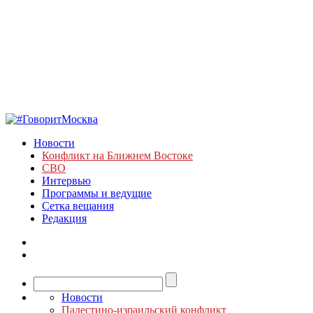
Новости
Конфликт на Ближнем Востоке
СВО
Интервью
Программы и ведущие
Сетка вещания
Редакция
Новости
Палестино-израильский конфликт