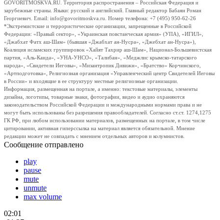
GOVORITMOSKVA.RU. Территория распространения – Российская Федерация и
зарубежные страны. Языки: русский и английский. Главный редактор Бабаян Роман
Георгиевич. Email: info@govoritmoskva.ru. Номер телефона: +7 (495) 950-62-26
*Экстремистские и террористические организации, запрещенные в Российской
Федерации: «Правый сектор», «Украинская повстанческая армия» (УПА), «ИГИЛ»,
«Джабхат Фатх аш-Шам» (бывшая «Джабхат ан-Нусра», «Джебхат ан-Нусра»),
Коалиция исламских группировок «Хайят Тахрир аш-Шам», Национал-Большевистская
партия, «Аль-Каида», «УНА-УНСО», «Талибан», «Меджлис крымско-татарского
народа», «Свидетели Иеговы», «Мизантропик Дивижн», «Братство» Корчинского,
«Артподготовка», Религиозная организация «Управленческий центр Свидетелей Иеговы
в России» и входящие в ее структуру местные религиозные организации.
Информация, размещенная на портале, а именно: текстовые материалы, элементы
дизайна, логотипы, товарные знаки, фотографии, видео и аудио охраняются
законодательством Российской Федерации и международными нормами права и не
могут быть использованы без разрешения правообладателей. Согласно ст.ст. 1274,1275
ГК РФ, при любом использовании материалов, размещенных на портале, в том числе
цитировании, активная гиперссылка на материал является обязательной. Мнение
редакции может не совпадать с мнением отдельных авторов и колумнистов.
Сообщение отправлено
play
pause
mute
unmute
max volume
02:01