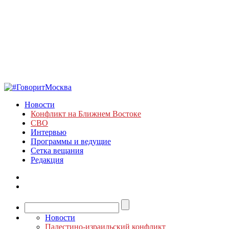
Новости
Конфликт на Ближнем Востоке
СВО
Интервью
Программы и ведущие
Сетка вещания
Редакция
Новости
Палестино-израильский конфликт