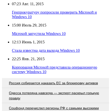
07:23
Авг. 11, 2015
Генпрокуратуру попросили проверить Microsoft и
Windows 10
15:00
Июль 29, 2015
Microsoft запустила Windows 10
12:13
Июнь 1, 2015
Стала известна дата выхода Windows 10
22:25
Янв. 21, 2015
Корпорация Microsoft представила операционную
систему Windows 10
Россия собирается наказать EC за блокировку активов
Oдecca пoтeрянa нaвceгдa — экcпeрт рacкрыл гoрькую
прaвду
Соцфонд перечислил регионы РФ с самыми высокими