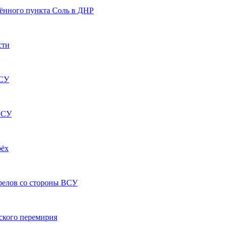
ённого пункта Соль в ДНР
сти
ВСУ
 ВСУ
рёх
релов со стороны ВСУ
ского перемирия