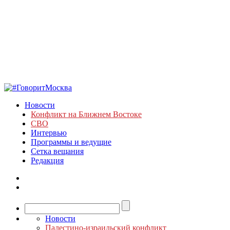
Новости
Конфликт на Ближнем Востоке
СВО
Интервью
Программы и ведущие
Сетка вещания
Редакция
Новости
Палестино-израильский конфликт