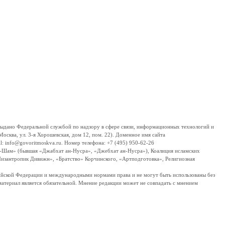
дано Федеральной службой по надзору в сфере связи, информационных технологий и
сква, ул. 3-я Хорошевская, дом 12, пом. 22). Доменное имя сайта
 info@govoritmoskva.ru. Номер телефона: +7 (495) 950-62-26
ш-Шам» (бывшая «Джабхат ан-Нусра», «Джебхат ан-Нусра»), Коалиция исламских
изантропик Дивижн», «Братство» Корчинского, «Артподготовка», Религиозная
ссийской Федерации и международными нормами права и не могут быть использованы без
материал является обязательной. Мнение редакции может не совпадать с мнением