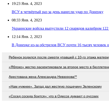
19:23
Янв. 4, 2023
ВСУ в четвёртый раз за день нанесли удар по Донецку
08:33
Янв. 4, 2023
Украинские войска выпустили 12 снарядов калибром 122
12:14
Янв. 2, 2023
В Донецке из-за обстрелов ВСУ почти 16 тысяч человек о
Ребенок родился после смерти упавшей с 10-го этажа матери
«Яблоко» жестко раскритиковали за второе место в бюллетен
Арестована жена Александра Невзорова**
«Нам нужнее». Запад дал жесткую пощечину Зеленскому
«Сосед соседа боится»: что в Одессе думают о русских