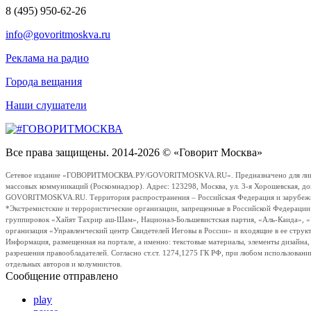
8 (495) 950-62-26
info@govoritmoskva.ru
Реклама на радио
Города вещания
Наши слушатели
Все права защищены. 2014-2026 © «Говорит Москва»
Сетевое издание «ГОВОРИТМОСКВА.РУ/GOVORITMOSKVA.RU». Предназначено для лиц стар
массовых коммуникаций (Роскомнадзор). Адрес: 123298, Москва, ул. 3-я Хорошевская, д
GOVORITMOSKVA.RU. Территория распространения – Российская Федерация и зарубежные с
*Экстремистские и террористические организации, запрещенные в Российской Федераци
группировок «Хайят Тахрир аш-Шам», Национал-Большевистская партия, «Аль-Каида», 
организация «Управленческий центр Свидетелей Иеговы в России» и входящие в ее струк
Информация, размещенная на портале, а именно: текстовые материалы, элементы дизайна
разрешения правообладателей. Согласно ст.ст. 1274,1275 ГК РФ, при любом использовани
отдельных авторов и колумнистов.
Сообщение отправлено
play