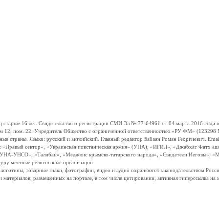
ше 16 лет. Свидетельство о регистрации СМИ Эл № 77-64961 от 04 марта 2016 года вы
ом 12, пом. 22. Учредитель Общество с ограниченной ответственностью «РУ ФМ» (123298 Мо
траны. Языки: русский и английский. Главный редактор Бабаян Роман Георгиевич. Email:
и: «Правый сектор», «Украинская повстанческая армия» (УПА), «ИГИЛ», «Джабхат Фатх а
«УНА-УНСО», «Талибан», «Меджлис крымско-татарского народа», «Свидетели Иеговы», «М
туру местные религиозные организации.
, логотипы, товарные знаки, фотографии, видео и аудио охраняются законодательством Ро
и материалов, размещенных на портале, в том числе цитировании, активная гиперссылка на 