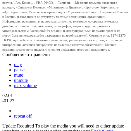
партия, «Аль-Каида», «УНА-УНСО», «Талибан», «Меджлис крымско-татарского
народа», «Свидетели Иеговы», «Мизантропик Дивижн», «Братство» Корчинского,
«Артподготовка», Религиозная организация «Управленческий центр Свидетелей Иеговы
в России» и входящие в ее структуру местные религиозные организации.
Информация, размещенная на портале, а именно: текстовые материалы, элементы
дизайна, логотипы, товарные знаки, фотографии, видео и аудио охраняются
законодательством Российской Федерации и международными нормами права и не
могут быть использованы без разрешения правообладателей. Согласно ст.ст. 1274,1275
ГК РФ, при любом использовании материалов, размещенных на портале, в том числе
цитировании, активная гиперссылка на материал является обязательной. Мнение
редакции может не совпадать с мнением отдельных авторов и колумнистов.
Сообщение отправлено
play
pause
mute
unmute
max volume
02:01
-01:27
repeat off
Update Required
To play the media you will need to either update