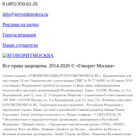
8 (495) 950-62-26
info@govoritmoskva.ru
Реклама на радио
Города вещания
Наши слушатели
Все права защищены. 2014-2026 © «Говорит Москва»
Сетевое издание «ГОВОРИТМОСКВА.РУ/GOVORITMOSKVA.RU». Предназначено для
лиц старше 16 лет. Свидетельство о регистрации СМИ Эл № 77-64961 от 04 марта 2016
года выдано Федеральной службой по надзору в сфере связи, информационных
технологий и массовых коммуникаций (Роскомнадзор). Адрес: 123298, Москва, ул. 3-я
Хорошевская, дом 12, пом. 22. Учредитель Общество с ограниченной ответственностью
«РУ ФМ» (123298 Москва, ул. 3-я Хорошевская, дом 12, пом. 22). Доменное имя сайта
GOVORITMOSKVA.RU. Территория распространения – Российская Федерация и
зарубежные страны. Языки: русский и английский. Главный редактор Бабаян Роман
Георгиевич. Email: info@govoritmoskva.ru. Номер телефона: +7 (495) 950-62-26
*Экстремистские и террористические организации, запрещенные в Российской
Федерации: «Правый сектор», «Украинская повстанческая армия» (УПА), «ИГИЛ»,
«Джабхат Фатх аш-Шам» (бывшая «Джабхат ан-Нусра», «Джебхат ан-Нусра»),
Коалиция исламских группировок «Хайят Тахрир аш-Шам», Национал-Большевистская