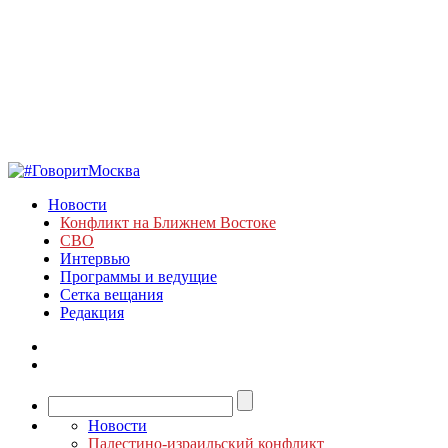
Новости
Конфликт на Ближнем Востоке
СВО
Интервью
Программы и ведущие
Сетка вещания
Редакция
Новости
Палестино-израильский конфликт