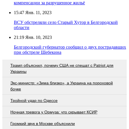
компенсации за разрушенное жильё
15:47
Янв. 11, 2023
ВСУ обстреляли село Старый Хутор в Белгородской
области
21:19
Янв. 10, 2023
Белгородский губернатор сообщил о двух пострадавших
при обстреле Шебекина
Трамп объяснил, почему США не спешат с Patriot для
Украины
Экс-министр: «Зима близко», а Украина на пороховой
бочке
Тройной удар по Одессe
Ночная тревога у Ормуза: что скрывает КСИР
Громкий звук в Москве объяснили