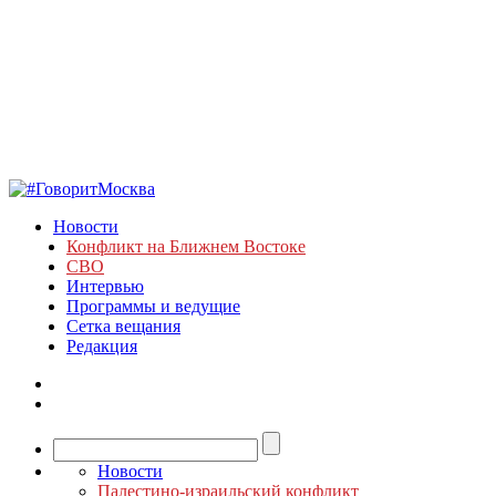
Новости
Конфликт на Ближнем Востоке
СВО
Интервью
Программы и ведущие
Сетка вещания
Редакция
Новости
Палестино-израильский конфликт