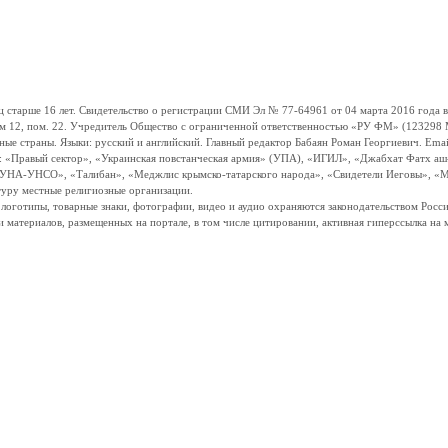
ше 16 лет. Свидетельство о регистрации СМИ Эл № 77-64961 от 04 марта 2016 года вы
ом 12, пом. 22. Учредитель Общество с ограниченной ответственностью «РУ ФМ» (123298 Мо
траны. Языки: русский и английский. Главный редактор Бабаян Роман Георгиевич. Email:
и: «Правый сектор», «Украинская повстанческая армия» (УПА), «ИГИЛ», «Джабхат Фатх а
«УНА-УНСО», «Талибан», «Меджлис крымско-татарского народа», «Свидетели Иеговы», «М
туру местные религиозные организации.
, логотипы, товарные знаки, фотографии, видео и аудио охраняются законодательством Ро
и материалов, размещенных на портале, в том числе цитировании, активная гиперссылка на 