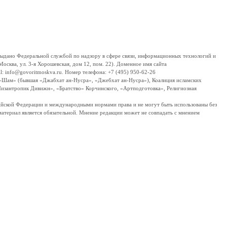
дано Федеральной службой по надзору в сфере связи, информационных технологий и
сква, ул. 3-я Хорошевская, дом 12, пом. 22). Доменное имя сайта
 info@govoritmoskva.ru. Номер телефона: +7 (495) 950-62-26
ш-Шам» (бывшая «Джабхат ан-Нусра», «Джебхат ан-Нусра»), Коалиция исламских
изантропик Дивижн», «Братство» Корчинского, «Артподготовка», Религиозная
ссийской Федерации и международными нормами права и не могут быть использованы без
материал является обязательной. Мнение редакции может не совпадать с мнением