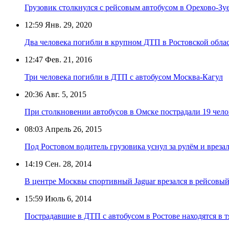
Грузовик столкнулся с рейсовым автобусом в Орехово-Зу
12:59
Янв. 29, 2020
Два человека погибли в крупном ДТП в Ростовской обла
12:47
Фев. 21, 2016
Три человека погибли в ДТП с автобусом Москва-Кагул
20:36
Авг. 5, 2015
При столкновении автобусов в Омске пострадали 19 чело
08:03
Апрель 26, 2015
Под Ростовом водитель грузовика уснул за рулём и врезал
14:19
Сен. 28, 2014
В центре Москвы спортивный Jaguar врезался в рейсовый
15:59
Июль 6, 2014
Пострадавшие в ДТП с автобусом в Ростове находятся в 