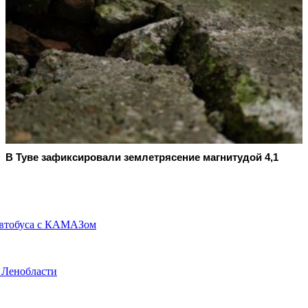
В Туве зафиксировали землетрясение магнитудой 4,1
 автобуса с КАМАЗом
в Ленобласти