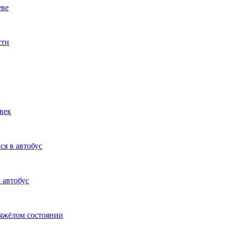
еве
сти
век
ся в автобус
 автобус
тяжёлом состоянии