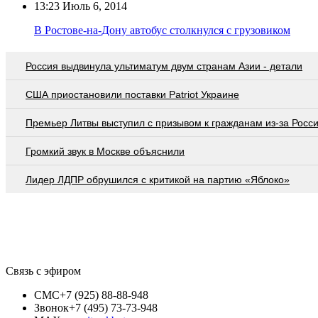
13:23
Июль 6, 2014
В Ростове-на-Дону автобус столкнулся с грузовиком
Россия выдвинула ультиматум двум странам Азии - детали
США приостановили поставки Patriot Украине
Премьер Литвы выступил с призывом к гражданам из-за Росс
Громкий звук в Москве объяснили
Лидер ЛДПР обрушился с критикой на партию «Яблоко»
Связь с эфиром
СМС
+7 (925) 88-88-948
Звонок
+7 (495) 73-73-948