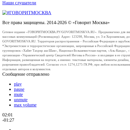
Наши слушатели
Все права защищены. 2014-2026 © «Говорит Москва»
Сетевое издание «ГОВОРИТМОСКВА.РУ/GOVORITMOSKVA.RU». Предназначено для лиц стар
массовых коммуникаций (Роскомнадзор). Адрес: 123298, Москва, ул. 3-я Хорошевская, д
GOVORITMOSKVA.RU. Территория распространения – Российская Федерация и зарубежные с
*Экстремистские и террористические организации, запрещенные в Российской Федераци
группировок «Хайят Тахрир аш-Шам», Национал-Большевистская партия, «Аль-Каида», 
организация «Управленческий центр Свидетелей Иеговы в России» и входящие в ее струк
Информация, размещенная на портале, а именно: текстовые материалы, элементы дизайна
разрешения правообладателей. Согласно ст.ст. 1274,1275 ГК РФ, при любом использовани
отдельных авторов и колумнистов.
Сообщение отправлено
play
pause
mute
unmute
max volume
02:01
-01:27