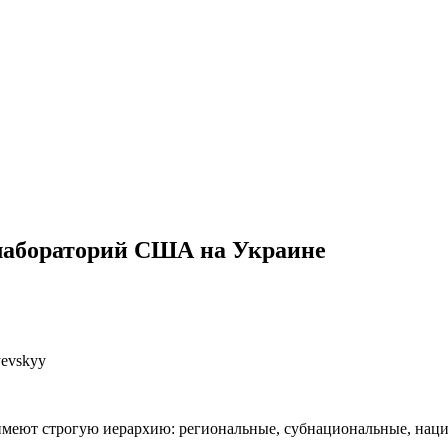
олабораторий США на Украине
yevskyy
имеют строгую иерархию: региональные, субнациональные, нац