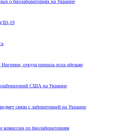
нных о биолабораториях на Украине
VID-19
са
Нигерии, откуда пришла оспа обезьян
биолабораторий США на Украине
редмет связи с лабораторией на Украине
ие комиссии по биолабораториям