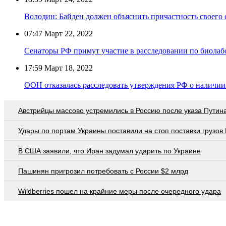
Володин: Байден должен объяснить причастность своего 
07:47
Март 22, 2022
Сенаторы РФ примут участие в расследовании по биолаб
17:59
Март 18, 2022
ООН отказалась расследовать утверждения РФ о наличи
Австрийцы массово устремились в Россию после указа Путин
Удары по портам Украины поставили на стоп поставки грузов
В США заявили, что Иран задумал ударить по Украине
Пашинян пригрозил потребовать c России $2 млрд
Wildberries пошел на крайние меры после очередного удара