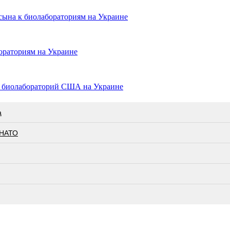
сына к биолабораториям на Украине
ораториям на Украине
и биолабораторий США на Украине
а
 НАТО