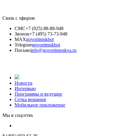
Связь с эфиром
СМС
+7 (925) 88-88-948
Звонок
+7 (495) 73-73-948
MAX
govoritmskbot
Telegram
govoritmskbot
Письмо
info@govoritmoskva.ru
Новости
Интервью
Программы и ведущие
Сетка вещания
Мобильное приложение
Мы в соцсетях
8 (495) 950-62-26