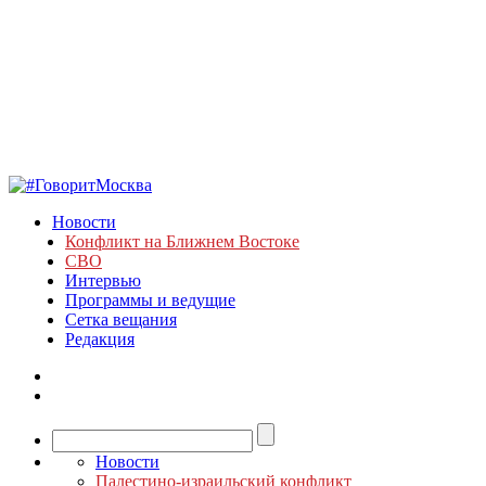
Новости
Конфликт на Ближнем Востоке
СВО
Интервью
Программы и ведущие
Сетка вещания
Редакция
Новости
Палестино-израильский конфликт