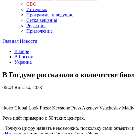
СВО
Интервью
Программы и ведущие
Сетка вещания
Редакция
Приложение
Главная
Новости
В мире
В России
Украина
В Госдуме рассказали о количестве би
06:43
Янв. 24, 2023
Фото Global Look Press/ Keystone Press Agency/ Vyacheslav Madi
Речь идёт примерно о 50 таких центрах.
«Точную цифру назвать невозможно, поскольку сами объекты 
«
Известия
» вице-спикер Госдумы Ирина Яровая.