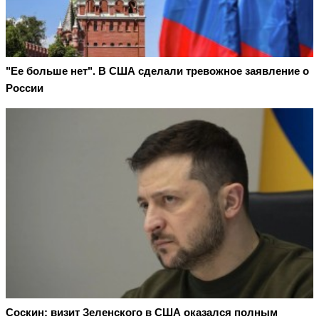
"Ее больше нет". В США сделали тревожное заявление о
России
Соскин: визит Зеленского в США оказался полным