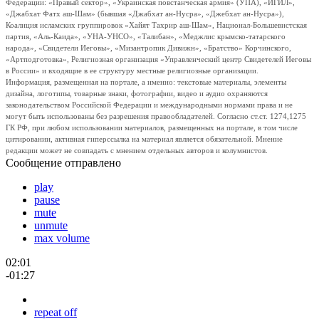
Федерации: «Правый сектор», «Украинская повстанческая армия» (УПА), «ИГИЛ»,
«Джабхат Фатх аш-Шам» (бывшая «Джабхат ан-Нусра», «Джебхат ан-Нусра»),
Коалиция исламских группировок «Хайят Тахрир аш-Шам», Национал-Большевистская
партия, «Аль-Каида», «УНА-УНСО», «Талибан», «Меджлис крымско-татарского
народа», «Свидетели Иеговы», «Мизантропик Дивижн», «Братство» Корчинского,
«Артподготовка», Религиозная организация «Управленческий центр Свидетелей Иеговы
в России» и входящие в ее структуру местные религиозные организации.
Информация, размещенная на портале, а именно: текстовые материалы, элементы
дизайна, логотипы, товарные знаки, фотографии, видео и аудио охраняются
законодательством Российской Федерации и международными нормами права и не
могут быть использованы без разрешения правообладателей. Согласно ст.ст. 1274,1275
ГК РФ, при любом использовании материалов, размещенных на портале, в том числе
цитировании, активная гиперссылка на материал является обязательной. Мнение
редакции может не совпадать с мнением отдельных авторов и колумнистов.
Сообщение отправлено
play
pause
mute
unmute
max volume
02:01
-01:27
repeat off