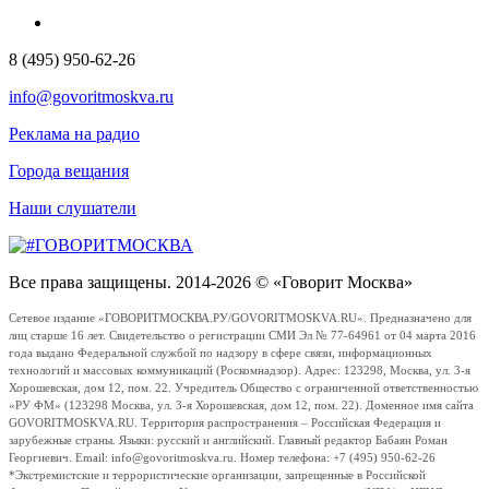
8 (495) 950-62-26
info@govoritmoskva.ru
Реклама на радио
Города вещания
Наши слушатели
Все права защищены. 2014-2026 © «Говорит Москва»
Сетевое издание «ГОВОРИТМОСКВА.РУ/GOVORITMOSKVA.RU». Предназначено для
лиц старше 16 лет. Свидетельство о регистрации СМИ Эл № 77-64961 от 04 марта 2016
года выдано Федеральной службой по надзору в сфере связи, информационных
технологий и массовых коммуникаций (Роскомнадзор). Адрес: 123298, Москва, ул. 3-я
Хорошевская, дом 12, пом. 22. Учредитель Общество с ограниченной ответственностью
«РУ ФМ» (123298 Москва, ул. 3-я Хорошевская, дом 12, пом. 22). Доменное имя сайта
GOVORITMOSKVA.RU. Территория распространения – Российская Федерация и
зарубежные страны. Языки: русский и английский. Главный редактор Бабаян Роман
Георгиевич. Email: info@govoritmoskva.ru. Номер телефона: +7 (495) 950-62-26
*Экстремистские и террористические организации, запрещенные в Российской