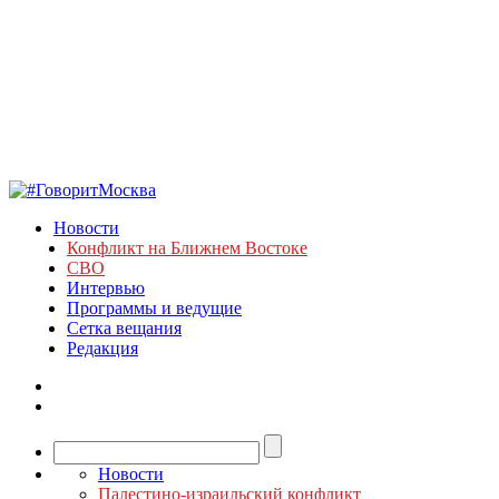
Новости
Конфликт на Ближнем Востоке
СВО
Интервью
Программы и ведущие
Сетка вещания
Редакция
Новости
Палестино-израильский конфликт