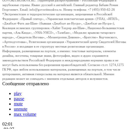
GOVORITMOSKVA.RU. Территория распространения – Российская Федерация и
зарубежные страны. Языки: русский и английский. Главный редактор Бабаян Роман
Георгиевич. Email: info@govoritmoskva.ru. Номер телефона: +7 (495) 950-62-26
*Экстремистские и террористические организации, запрещенные в Российской
Федерации: «Правый сектор», «Украинская повстанческая армия» (УПА), «ИГИЛ»,
«Джабхат Фатх аш-Шам» (бывшая «Джабхат ан-Нусра», «Джебхат ан-Нусра»),
Коалиция исламских группировок «Хайят Тахрир аш-Шам», Национал-Большевистская
партия, «Аль-Каида», «УНА-УНСО», «Талибан», «Меджлис крымско-татарского
народа», «Свидетели Иеговы», «Мизантропик Дивижн», «Братство» Корчинского,
«Артподготовка», Религиозная организация «Управленческий центр Свидетелей Иеговы
в России» и входящие в ее структуру местные религиозные организации.
Информация, размещенная на портале, а именно: текстовые материалы, элементы
дизайна, логотипы, товарные знаки, фотографии, видео и аудио охраняются
законодательством Российской Федерации и международными нормами права и не
могут быть использованы без разрешения правообладателей. Согласно ст.ст. 1274,1275
ГК РФ, при любом использовании материалов, размещенных на портале, в том числе
цитировании, активная гиперссылка на материал является обязательной. Мнение
редакции может не совпадать с мнением отдельных авторов и колумнистов.
Сообщение отправлено
play
pause
mute
unmute
max volume
02:01