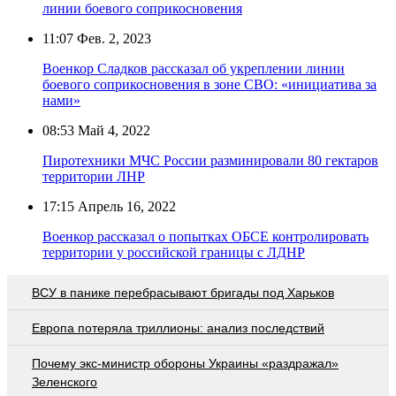
линии боевого соприкосновения
11:07
Фев. 2, 2023
Военкор Сладков рассказал об укреплении линии
боевого соприкосновения в зоне СВО: «инициатива за
нами»
08:53
Май 4, 2022
Пиротехники МЧС России разминировали 80 гектаров
территории ЛНР
17:15
Апрель 16, 2022
Военкор рассказал о попытках ОБСЕ контролировать
территории у российской границы с ЛДНР
ВСУ в панике перебрасывают бригады под Харьков
Европа потеряла триллионы: анализ последствий
Почему экс-министр обороны Украины «раздражал»
Зеленского