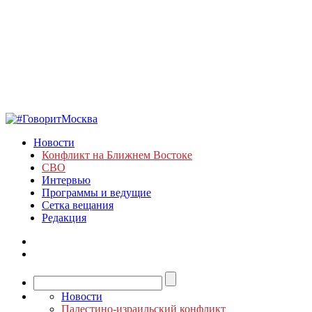
Новости
Конфликт на Ближнем Востоке
СВО
Интервью
Программы и ведущие
Сетка вещания
Редакция
Новости
Палестино-израильский конфликт