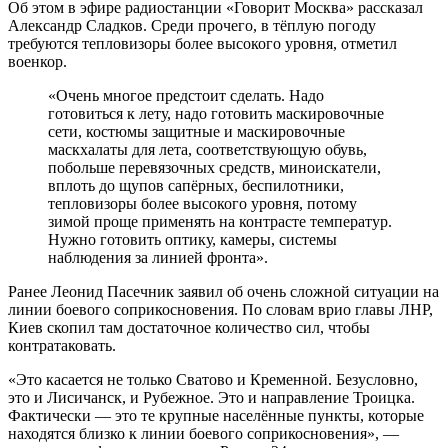
Об этом в эфире радиостанции «Говорит Москва» рассказал
Александр Сладков. Среди прочего, в тёплую погоду
требуются тепловизоры более высокого уровня, отметил
военкор.
«Очень многое предстоит сделать. Надо
готовиться к лету, надо готовить маскировочные
сети, костюмы защитные и маскировочные
маскхалаты для лета, соответствующую обувь,
побольше перевязочных средств, миноискатели,
вплоть до щупов сапёрных, беспилотники,
тепловизоры более высокого уровня, потому
зимой проще применять на контрасте температур.
Нужно готовить оптику, камеры, системы
наблюдения за линией фронта».
Ранее Леонид Пасечник заявил об очень сложной ситуации на
линии боевого соприкосновения. По словам врио главы ЛНР,
Киев скопил там достаточное количество сил, чтобы
контратаковать.
«Это касается не только Сватово и Кременной. Безусловно,
это и Лисичанск, и Рубежное. Это и направление Троицка.
Фактически — это те крупные населённые пункты, которые
находятся близко к линии боевого соприкосновения», —