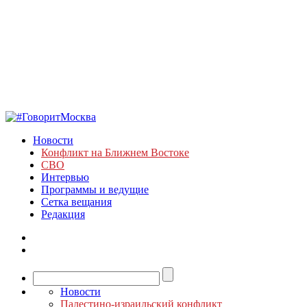
Новости
Конфликт на Ближнем Востоке
СВО
Интервью
Программы и ведущие
Сетка вещания
Редакция
Новости
Палестино-израильский конфликт