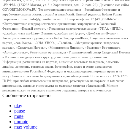
Хорошевская, дом 12, пом. 22. Учредитель Общество с ограниченной ответственностью
«РУ ФМ» (123298 Москва, ул. 3-я Хорошевская, дом 12, пом. 22). Доменное имя сайта
GOVORITMOSKVA.RU. Территория распространения – Российская Федерация и
зарубежные страны. Языки: русский и английский. Главный редактор Бабаян Роман
Георгиевич. Email: info@govoritmoskva.ru. Номер телефона: +7 (495) 950-62-26
*Экстремистские и террористические организации, запрещенные в Российской
Федерации: «Правый сектор», «Украинская повстанческая армия» (УПА), «ИГИЛ»,
«Джабхат Фатх аш-Шам» (бывшая «Джабхат ан-Нусра», «Джебхат ан-Нусра»),
Коалиция исламских группировок «Хайят Тахрир аш-Шам», Национал-Большевистская
партия, «Аль-Каида», «УНА-УНСО», «Талибан», «Меджлис крымско-татарского
народа», «Свидетели Иеговы», «Мизантропик Дивижн», «Братство» Корчинского,
«Артподготовка», Религиозная организация «Управленческий центр Свидетелей Иеговы
в России» и входящие в ее структуру местные религиозные организации.
Информация, размещенная на портале, а именно: текстовые материалы, элементы
дизайна, логотипы, товарные знаки, фотографии, видео и аудио охраняются
законодательством Российской Федерации и международными нормами права и не
могут быть использованы без разрешения правообладателей. Согласно ст.ст. 1274,1275
ГК РФ, при любом использовании материалов, размещенных на портале, в том числе
цитировании, активная гиперссылка на материал является обязательной. Мнение
редакции может не совпадать с мнением отдельных авторов и колумнистов.
Сообщение отправлено
play
pause
mute
unmute
max volume