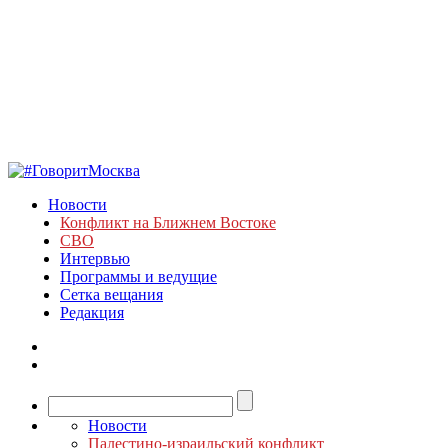
Новости
Конфликт на Ближнем Востоке
СВО
Интервью
Программы и ведущие
Сетка вещания
Редакция
Новости
Палестино-израильский конфликт