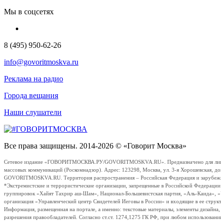
Мы в соцсетях
8 (495) 950-62-26
info@govoritmoskva.ru
Реклама на радио
Города вещания
Наши слушатели
Все права защищены. 2014-2026 © «Говорит Москва»
Сетевое издание «ГОВОРИТМОСКВА.РУ/GOVORITMOSKVA.RU». Предназначено для лиц стар
массовых коммуникаций (Роскомнадзор). Адрес: 123298, Москва, ул. 3-я Хорошевская, д
GOVORITMOSKVA.RU. Территория распространения – Российская Федерация и зарубежные с
*Экстремистские и террористические организации, запрещенные в Российской Федераци
группировок «Хайят Тахрир аш-Шам», Национал-Большевистская партия, «Аль-Каида», 
организация «Управленческий центр Свидетелей Иеговы в России» и входящие в ее струк
Информация, размещенная на портале, а именно: текстовые материалы, элементы дизайна
разрешения правообладателей. Согласно ст.ст. 1274,1275 ГК РФ, при любом использовани