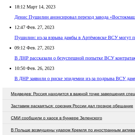
18:12
Март 14, 2023
Денис Пушилин анонсировал переход завода «Востокмаш
12:47
Фев. 27, 2023
Пушилин: из-за взрыва дамбы в Артёмовске ВСУ могут п
09:12
Фев. 27, 2023
В ЛНР рассказали о безуспешной попытке ВСУ контрата
10:50
Фев. 26, 2023
В ДНР заявили о риске эпидемии из-за подрыва ВСУ дам
Медведев: Россия находится в важной точке завершения спе
Заставим раскаяться: союзник России дал грозное обещание
СМИ сообщили о хаосе в бункере Зеленского
В Польше возмущены ударом Кремля по иностранным актив