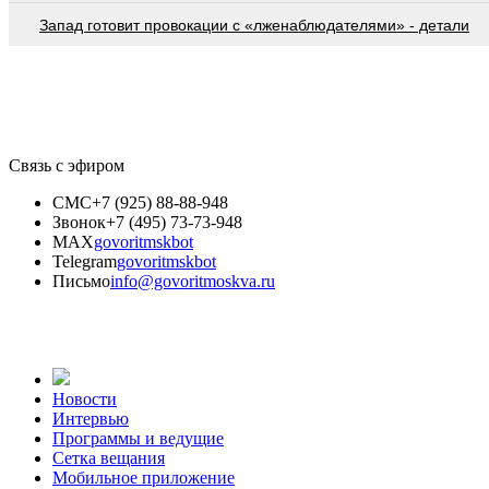
Запад готовит провокации с «лженаблюдателями» - детали
Связь с эфиром
СМС
+7 (925) 88-88-948
Звонок
+7 (495) 73-73-948
MAX
govoritmskbot
Telegram
govoritmskbot
Письмо
info@govoritmoskva.ru
Новости
Интервью
Программы и ведущие
Сетка вещания
Мобильное приложение