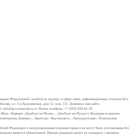
дано Федеральной службой по надзору в сфере связи, информационных технологий и
сква, ул. 3-я Хорошевская, дом 12, пом. 22). Доменное имя сайта
 info@govoritmoskva.ru. Номер телефона: +7 (495) 950-62-26
ш-Шам» (бывшая «Джабхат ан-Нусра», «Джебхат ан-Нусра»), Коалиция исламских
изантропик Дивижн», «Братство» Корчинского, «Артподготовка», Религиозная
ссийской Федерации и международными нормами права и не могут быть использованы без
материал является обязательной. Мнение редакции может не совпадать с мнением