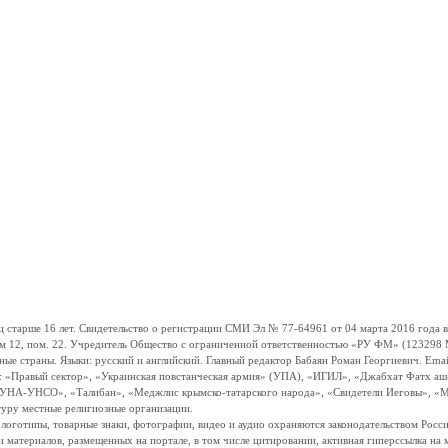
ше 16 лет. Свидетельство о регистрации СМИ Эл № 77-64961 от 04 марта 2016 года вы
ом 12, пом. 22. Учредитель Общество с ограниченной ответственностью «РУ ФМ» (123298 Мо
траны. Языки: русский и английский. Главный редактор Бабаян Роман Георгиевич. Email:
и: «Правый сектор», «Украинская повстанческая армия» (УПА), «ИГИЛ», «Джабхат Фатх а
«УНА-УНСО», «Талибан», «Меджлис крымско-татарского народа», «Свидетели Иеговы», «М
туру местные религиозные организации.
, логотипы, товарные знаки, фотографии, видео и аудио охраняются законодательством Ро
и материалов, размещенных на портале, в том числе цитировании, активная гиперссылка на 