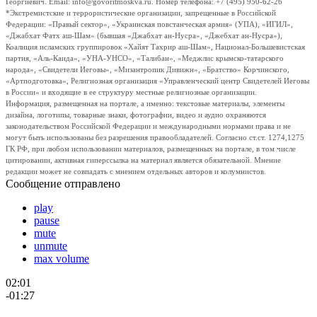
Георгиевич. Email: info@govoritmoskva.ru. Номер телефона: +7 (495) 950-62-26
*Экстремистские и террористические организации, запрещенные в Российской
Федерации: «Правый сектор», «Украинская повстанческая армия» (УПА), «ИГИЛ»,
«Джабхат Фатх аш-Шам» (бывшая «Джабхат ан-Нусра», «Джебхат ан-Нусра»),
Коалиция исламских группировок «Хайят Тахрир аш-Шам», Национал-Большевистская
партия, «Аль-Каида», «УНА-УНСО», «Талибан», «Меджлис крымско-татарского
народа», «Свидетели Иеговы», «Мизантропик Дивижн», «Братство» Корчинского,
«Артподготовка», Религиозная организация «Управленческий центр Свидетелей Иеговы
в России» и входящие в ее структуру местные религиозные организации.
Информация, размещенная на портале, а именно: текстовые материалы, элементы
дизайна, логотипы, товарные знаки, фотографии, видео и аудио охраняются
законодательством Российской Федерации и международными нормами права и не
могут быть использованы без разрешения правообладателей. Согласно ст.ст. 1274,1275
ГК РФ, при любом использовании материалов, размещенных на портале, в том числе
цитировании, активная гиперссылка на материал является обязательной. Мнение
редакции может не совпадать с мнением отдельных авторов и колумнистов.
Сообщение отправлено
play
pause
mute
unmute
max volume
02:01
-01:27