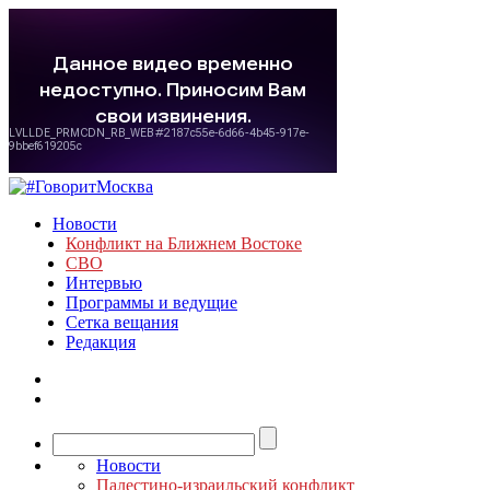
Новости
Конфликт на Ближнем Востоке
СВО
Интервью
Программы и ведущие
Сетка вещания
Редакция
Новости
Палестино-израильский конфликт