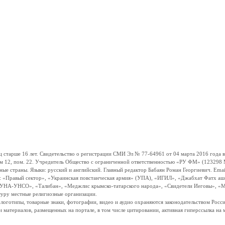
ше 16 лет. Свидетельство о регистрации СМИ Эл № 77-64961 от 04 марта 2016 года вы
ом 12, пом. 22. Учредитель Общество с ограниченной ответственностью «РУ ФМ» (123298 Мо
траны. Языки: русский и английский. Главный редактор Бабаян Роман Георгиевич. Email:
и: «Правый сектор», «Украинская повстанческая армия» (УПА), «ИГИЛ», «Джабхат Фатх а
«УНА-УНСО», «Талибан», «Меджлис крымско-татарского народа», «Свидетели Иеговы», «М
туру местные религиозные организации.
, логотипы, товарные знаки, фотографии, видео и аудио охраняются законодательством Ро
и материалов, размещенных на портале, в том числе цитировании, активная гиперссылка на 