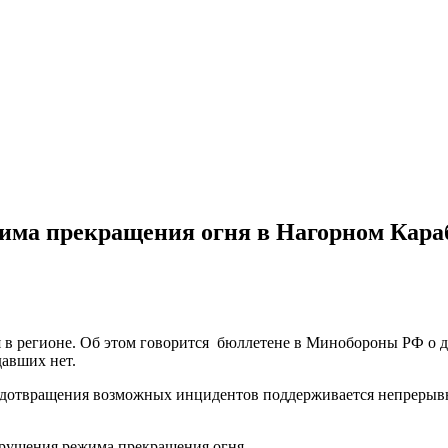
ма прекращения огня в Нагорном Кара
 в регионе. Об этом говорится бюллетене в Минобороны РФ о д
давших нет.
редотвращения возможных инцидентов поддерживается непрерыв
арушения режима прекращения огня.