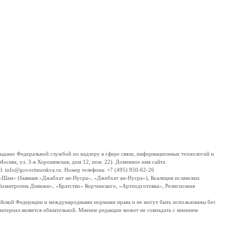
дано Федеральной службой по надзору в сфере связи, информационных технологий и
сква, ул. 3-я Хорошевская, дом 12, пом. 22). Доменное имя сайта
 info@govoritmoskva.ru. Номер телефона: +7 (495) 950-62-26
ш-Шам» (бывшая «Джабхат ан-Нусра», «Джебхат ан-Нусра»), Коалиция исламских
изантропик Дивижн», «Братство» Корчинского, «Артподготовка», Религиозная
ссийской Федерации и международными нормами права и не могут быть использованы без
материал является обязательной. Мнение редакции может не совпадать с мнением