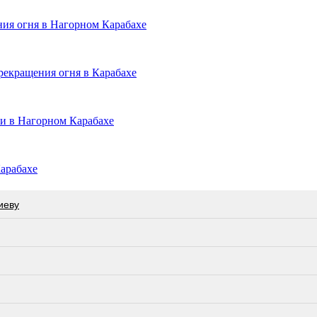
ия огня в Нагорном Карабахе
рекращения огня в Карабахе
и в Нагорном Карабахе
арабахе
иеву