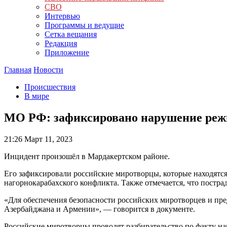
СВО
Интервью
Программы и ведущие
Сетка вещания
Редакция
Приложение
Главная
Новости
Происшествия
В мире
МО РФ: зафиксировано нарушение режи
21:26
Март 11, 2023
Инцидент произошёл в Мардакертском районе.
Его зафиксировали российские миротворцы, которые находятся
нагорнокарабахского конфликта. Также отмечается, что постра
«Для обеспечения безопасности российских миротворцев и п
Азербайджана и Армении», — говорится в документе.
Российские миротворцы проводят разбирательство по факту н