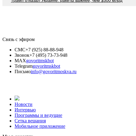
Трамп отказал Украине: ракеты важнее, чем $300 млрд
Связь с эфиром
СМС
+7 (925) 88-88-948
Звонок
+7 (495) 73-73-948
MAX
govoritmskbot
Telegram
govoritmskbot
Письмо
info@govoritmoskva.ru
Новости
Интервью
Программы и ведущие
Сетка вещания
Мобильное приложение