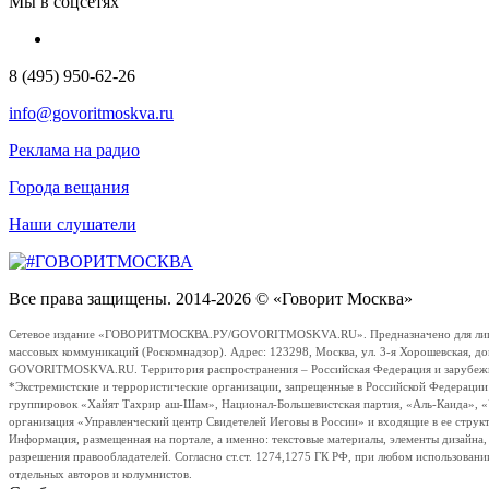
Мы в соцсетях
8 (495) 950-62-26
info@govoritmoskva.ru
Реклама на радио
Города вещания
Наши слушатели
Все права защищены. 2014-2026 © «Говорит Москва»
Сетевое издание «ГОВОРИТМОСКВА.РУ/GOVORITMOSKVA.RU». Предназначено для лиц стар
массовых коммуникаций (Роскомнадзор). Адрес: 123298, Москва, ул. 3-я Хорошевская, д
GOVORITMOSKVA.RU. Территория распространения – Российская Федерация и зарубежные с
*Экстремистские и террористические организации, запрещенные в Российской Федераци
группировок «Хайят Тахрир аш-Шам», Национал-Большевистская партия, «Аль-Каида», 
организация «Управленческий центр Свидетелей Иеговы в России» и входящие в ее струк
Информация, размещенная на портале, а именно: текстовые материалы, элементы дизайна
разрешения правообладателей. Согласно ст.ст. 1274,1275 ГК РФ, при любом использовани
отдельных авторов и колумнистов.