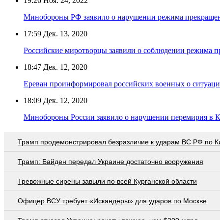
19:26
Ноя. 24, 2022
Минобороны РФ заявило о нарушении режима прекращен
17:59
Дек. 13, 2020
Российские миротворцы заявили о соблюдении режима п
18:47
Дек. 12, 2020
Ереван проинформировал российских военных о ситуаци
18:09
Дек. 12, 2020
Минобороны России заявило о нарушении перемирия в К
Трамп продемонстрировал безразличие к ударам ВС РФ по К
Трамп: Байден передал Украине достаточно вооружения
Тревожные сирены завыли по всей Курганской области
Офицер ВСУ требует «Искандеры» для ударов по Москве