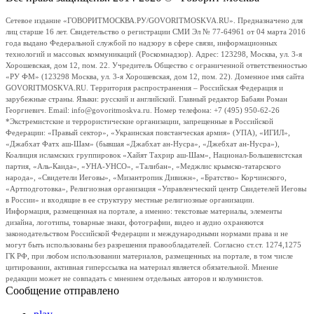
Сетевое издание «ГОВОРИТМОСКВА.РУ/GOVORITMOSKVA.RU». Предназначено для
лиц старше 16 лет. Свидетельство о регистрации СМИ Эл № 77-64961 от 04 марта 2016
года выдано Федеральной службой по надзору в сфере связи, информационных
технологий и массовых коммуникаций (Роскомнадзор). Адрес: 123298, Москва, ул. 3-я
Хорошевская, дом 12, пом. 22. Учредитель Общество с ограниченной ответственностью
«РУ ФМ» (123298 Москва, ул. 3-я Хорошевская, дом 12, пом. 22). Доменное имя сайта
GOVORITMOSKVA.RU. Территория распространения – Российская Федерация и
зарубежные страны. Языки: русский и английский. Главный редактор Бабаян Роман
Георгиевич. Email: info@govoritmoskva.ru. Номер телефона: +7 (495) 950-62-26
*Экстремистские и террористические организации, запрещенные в Российской
Федерации: «Правый сектор», «Украинская повстанческая армия» (УПА), «ИГИЛ»,
«Джабхат Фатх аш-Шам» (бывшая «Джабхат ан-Нусра», «Джебхат ан-Нусра»),
Коалиция исламских группировок «Хайят Тахрир аш-Шам», Национал-Большевистская
партия, «Аль-Каида», «УНА-УНСО», «Талибан», «Меджлис крымско-татарского
народа», «Свидетели Иеговы», «Мизантропик Дивижн», «Братство» Корчинского,
«Артподготовка», Религиозная организация «Управленческий центр Свидетелей Иеговы
в России» и входящие в ее структуру местные религиозные организации.
Информация, размещенная на портале, а именно: текстовые материалы, элементы
дизайна, логотипы, товарные знаки, фотографии, видео и аудио охраняются
законодательством Российской Федерации и международными нормами права и не
могут быть использованы без разрешения правообладателей. Согласно ст.ст. 1274,1275
ГК РФ, при любом использовании материалов, размещенных на портале, в том числе
цитировании, активная гиперссылка на материал является обязательной. Мнение
редакции может не совпадать с мнением отдельных авторов и колумнистов.
Сообщение отправлено