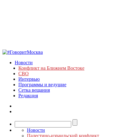
Новости
Конфликт на Ближнем Востоке
СВО
Интервью
Программы и ведущие
Сетка вещания
Редакция
Новости
Палестино-израильский конфликт