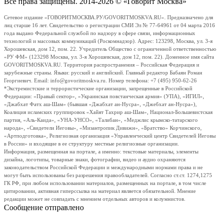
Все права защищены. 2014-2026 © «Говорит Москва»
Сетевое издание «ГОВОРИТМОСКВА.РУ/GOVORITMOSKVA.RU». Предназначено для
лиц старше 16 лет. Свидетельство о регистрации СМИ Эл № 77-64961 от 04 марта 2016
года выдано Федеральной службой по надзору в сфере связи, информационных
технологий и массовых коммуникаций (Роскомнадзор). Адрес: 123298, Москва, ул. 3-я
Хорошевская, дом 12, пом. 22. Учредитель Общество с ограниченной ответственностью
«РУ ФМ» (123298 Москва, ул. 3-я Хорошевская, дом 12, пом. 22). Доменное имя сайта
GOVORITMOSKVA.RU. Территория распространения – Российская Федерация и
зарубежные страны. Языки: русский и английский. Главный редактор Бабаян Роман
Георгиевич. Email: info@govoritmoskva.ru. Номер телефона: +7 (495) 950-62-26
*Экстремистские и террористические организации, запрещенные в Российской
Федерации: «Правый сектор», «Украинская повстанческая армия» (УПА), «ИГИЛ»,
«Джабхат Фатх аш-Шам» (бывшая «Джабхат ан-Нусра», «Джебхат ан-Нусра»),
Коалиция исламских группировок «Хайят Тахрир аш-Шам», Национал-Большевистская
партия, «Аль-Каида», «УНА-УНСО», «Талибан», «Меджлис крымско-татарского
народа», «Свидетели Иеговы», «Мизантропик Дивижн», «Братство» Корчинского,
«Артподготовка», Религиозная организация «Управленческий центр Свидетелей Иеговы
в России» и входящие в ее структуру местные религиозные организации.
Информация, размещенная на портале, а именно: текстовые материалы, элементы
дизайна, логотипы, товарные знаки, фотографии, видео и аудио охраняются
законодательством Российской Федерации и международными нормами права и не
могут быть использованы без разрешения правообладателей. Согласно ст.ст. 1274,1275
ГК РФ, при любом использовании материалов, размещенных на портале, в том числе
цитировании, активная гиперссылка на материал является обязательной. Мнение
редакции может не совпадать с мнением отдельных авторов и колумнистов.
Сообщение отправлено