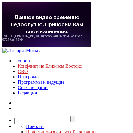
Новости
Конфликт на Ближнем Востоке
СВО
Интервью
Программы и ведущие
Сетка вещания
Редакция
Новости
Палестино-израильский конфликт