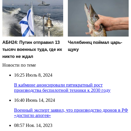
АБН24: Путин отправил 13
Челябинец поймал царь-
тысяч военных туда, где их
щуку
никто не ждал
Новости по теме
16:25
Июль 8, 2024
В кабмине анонсировали пятикратный рост
производства беспилотной техники к 2030 году
16:40
Июнь 14, 2024
Военный эксперт заявил, что производство дронов в РФ
«достигло апогея»
08:57
Ноя. 14, 2023