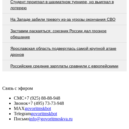
Студент проиграл в шахматном турнире, но выиграл в
лотерею
На Западе забили тревогу из-за угрозы окончания СВО
Заставим раскаяться: союзник России дал грозное
обещание
Ярославская область подверглась самой крупной атаке
дронов
Российские средние зарплаты сравнили с европейскими
Связь с эфиром
СМС
+7 (925) 88-88-948
Звонок
+7 (495) 73-73-948
MAX
govoritmskbot
Telegram
govoritmskbot
Письмо
info@govoritmoskva.ru