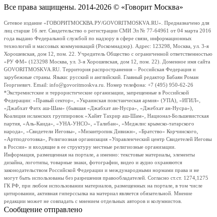
Все права защищены. 2014-2026 © «Говорит Москва»
Сетевое издание «ГОВОРИТМОСКВА.РУ/GOVORITMOSKVA.RU». Предназначено для
лиц старше 16 лет. Свидетельство о регистрации СМИ Эл № 77-64961 от 04 марта 2016
года выдано Федеральной службой по надзору в сфере связи, информационных
технологий и массовых коммуникаций (Роскомнадзор). Адрес: 123298, Москва, ул. 3-я
Хорошевская, дом 12, пом. 22. Учредитель Общество с ограниченной ответственностью
«РУ ФМ» (123298 Москва, ул. 3-я Хорошевская, дом 12, пом. 22). Доменное имя сайта
GOVORITMOSKVA.RU. Территория распространения – Российская Федерация и
зарубежные страны. Языки: русский и английский. Главный редактор Бабаян Роман
Георгиевич. Email: info@govoritmoskva.ru. Номер телефона: +7 (495) 950-62-26
*Экстремистские и террористические организации, запрещенные в Российской
Федерации: «Правый сектор», «Украинская повстанческая армия» (УПА), «ИГИЛ»,
«Джабхат Фатх аш-Шам» (бывшая «Джабхат ан-Нусра», «Джебхат ан-Нусра»),
Коалиция исламских группировок «Хайят Тахрир аш-Шам», Национал-Большевистская
партия, «Аль-Каида», «УНА-УНСО», «Талибан», «Меджлис крымско-татарского
народа», «Свидетели Иеговы», «Мизантропик Дивижн», «Братство» Корчинского,
«Артподготовка», Религиозная организация «Управленческий центр Свидетелей Иеговы
в России» и входящие в ее структуру местные религиозные организации.
Информация, размещенная на портале, а именно: текстовые материалы, элементы
дизайна, логотипы, товарные знаки, фотографии, видео и аудио охраняются
законодательством Российской Федерации и международными нормами права и не
могут быть использованы без разрешения правообладателей. Согласно ст.ст. 1274,1275
ГК РФ, при любом использовании материалов, размещенных на портале, в том числе
цитировании, активная гиперссылка на материал является обязательной. Мнение
редакции может не совпадать с мнением отдельных авторов и колумнистов.
Сообщение отправлено