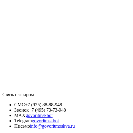
Связь с эфиром
СМС
+7 (925) 88-88-948
Звонок
+7 (495) 73-73-948
MAX
govoritmskbot
Telegram
govoritmskbot
Письмо
info@govoritmoskva.ru