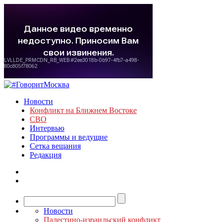
Новости
Конфликт на Ближнем Востоке
СВО
Интервью
Программы и ведущие
Сетка вещания
Редакция
Новости
Палестино-израильский конфликт