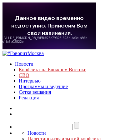
Новости
Конфликт на Ближнем Востоке
СВО
Интервью
Программы и ведущие
Сетка вещания
Редакция
Новости
Палестино-израильский конфликт