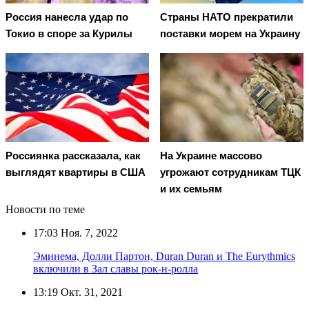
Россия нанесла удар по
Страны НАТО прекратили
Токио в споре за Курилы
поставки морем на Украину
Россиянка рассказала, как
На Украине массово
выглядят квартиры в США
угрожают сотрудникам ТЦК
и их семьям
Новости по теме
17:03
Ноя. 7, 2022
Эминема, Долли Партон, Duran Duran и The Eurythmics
включили в Зал славы рок-н-ролла
13:19
Окт. 31, 2021