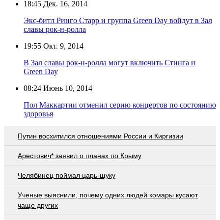
18:45
Дек. 16, 2014
Экс-битл Ринго Старр и группа Green Day войдут в Зал
славы рок-н-ролла
19:55
Окт. 9, 2014
В Зал славы рок-н-ролла могут включить Стинга и
Green Day
08:24
Июнь 10, 2014
Пол Маккартни отменил серию концертов по состоянию
здоровья
Путин восхитился отношениями России и Киргизии
Арестович* заявил о планах по Крыму
Челябинец поймал царь-щуку
Ученые выяснили, почему одних людей комары кусают
чаще других