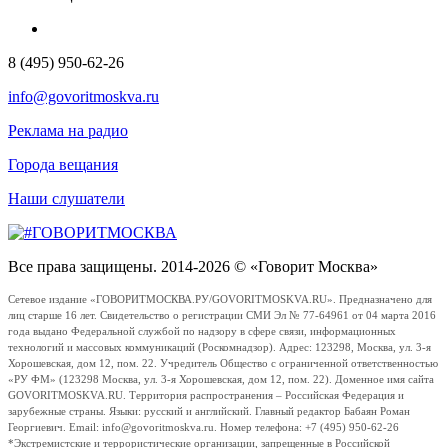
8 (495) 950-62-26
info@govoritmoskva.ru
Реклама на радио
Города вещания
Наши слушатели
Все права защищены. 2014-2026 © «Говорит Москва»
Сетевое издание «ГОВОРИТМОСКВА.РУ/GOVORITMOSKVA.RU». Предназначено для
лиц старше 16 лет. Свидетельство о регистрации СМИ Эл № 77-64961 от 04 марта 2016
года выдано Федеральной службой по надзору в сфере связи, информационных
технологий и массовых коммуникаций (Роскомнадзор). Адрес: 123298, Москва, ул. 3-я
Хорошевская, дом 12, пом. 22. Учредитель Общество с ограниченной ответственностью
«РУ ФМ» (123298 Москва, ул. 3-я Хорошевская, дом 12, пом. 22). Доменное имя сайта
GOVORITMOSKVA.RU. Территория распространения – Российская Федерация и
зарубежные страны. Языки: русский и английский. Главный редактор Бабаян Роман
Георгиевич. Email: info@govoritmoskva.ru. Номер телефона: +7 (495) 950-62-26
*Экстремистские и террористические организации, запрещенные в Российской