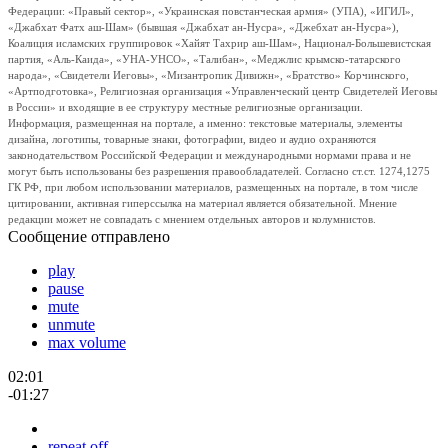
Федерации: «Правый сектор», «Украинская повстанческая армия» (УПА), «ИГИЛ»,
«Джабхат Фатх аш-Шам» (бывшая «Джабхат ан-Нусра», «Джебхат ан-Нусра»),
Коалиция исламских группировок «Хайят Тахрир аш-Шам», Национал-Большевистская
партия, «Аль-Каида», «УНА-УНСО», «Талибан», «Меджлис крымско-татарского
народа», «Свидетели Иеговы», «Мизантропик Дивижн», «Братство» Корчинского,
«Артподготовка», Религиозная организация «Управленческий центр Свидетелей Иеговы
в России» и входящие в ее структуру местные религиозные организации.
Информация, размещенная на портале, а именно: текстовые материалы, элементы
дизайна, логотипы, товарные знаки, фотографии, видео и аудио охраняются
законодательством Российской Федерации и международными нормами права и не
могут быть использованы без разрешения правообладателей. Согласно ст.ст. 1274,1275
ГК РФ, при любом использовании материалов, размещенных на портале, в том числе
цитировании, активная гиперссылка на материал является обязательной. Мнение
редакции может не совпадать с мнением отдельных авторов и колумнистов.
Сообщение отправлено
play
pause
mute
unmute
max volume
02:01
-01:27
repeat off