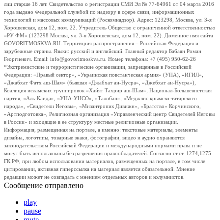
лиц старше 16 лет. Свидетельство о регистрации СМИ Эл № 77-64961 от 04 марта 2016
года выдано Федеральной службой по надзору в сфере связи, информационных
технологий и массовых коммуникаций (Роскомнадзор). Адрес: 123298, Москва, ул. 3-я
Хорошевская, дом 12, пом. 22. Учредитель Общество с ограниченной ответственностью
«РУ ФМ» (123298 Москва, ул. 3-я Хорошевская, дом 12, пом. 22). Доменное имя сайта
GOVORITMOSKVA.RU. Территория распространения – Российская Федерация и
зарубежные страны. Языки: русский и английский. Главный редактор Бабаян Роман
Георгиевич. Email: info@govoritmoskva.ru. Номер телефона: +7 (495) 950-62-26
*Экстремистские и террористические организации, запрещенные в Российской
Федерации: «Правый сектор», «Украинская повстанческая армия» (УПА), «ИГИЛ»,
«Джабхат Фатх аш-Шам» (бывшая «Джабхат ан-Нусра», «Джебхат ан-Нусра»),
Коалиция исламских группировок «Хайят Тахрир аш-Шам», Национал-Большевистская
партия, «Аль-Каида», «УНА-УНСО», «Талибан», «Меджлис крымско-татарского
народа», «Свидетели Иеговы», «Мизантропик Дивижн», «Братство» Корчинского,
«Артподготовка», Религиозная организация «Управленческий центр Свидетелей Иеговы
в России» и входящие в ее структуру местные религиозные организации.
Информация, размещенная на портале, а именно: текстовые материалы, элементы
дизайна, логотипы, товарные знаки, фотографии, видео и аудио охраняются
законодательством Российской Федерации и международными нормами права и не
могут быть использованы без разрешения правообладателей. Согласно ст.ст. 1274,1275
ГК РФ, при любом использовании материалов, размещенных на портале, в том числе
цитировании, активная гиперссылка на материал является обязательной. Мнение
редакции может не совпадать с мнением отдельных авторов и колумнистов.
Сообщение отправлено
play
pause
mute