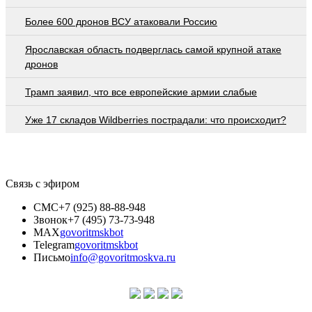
Более 600 дронов ВСУ атаковали Россию
Ярославская область подверглась самой крупной атаке
дронов
Трамп заявил, что все европейские армии слабые
Уже 17 складов Wildberries пострадали: что происходит?
Связь с эфиром
СМС
+7 (925) 88-88-948
Звонок
+7 (495) 73-73-948
MAX
govoritmskbot
Telegram
govoritmskbot
Письмо
info@govoritmoskva.ru