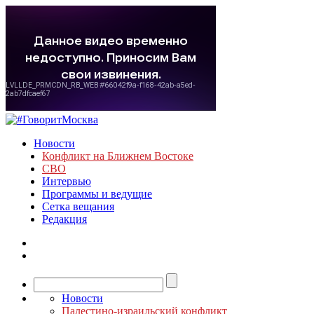
Новости
Конфликт на Ближнем Востоке
СВО
Интервью
Программы и ведущие
Сетка вещания
Редакция
Новости
Палестино-израильский конфликт