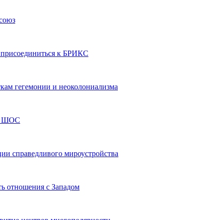
союз
х присоединиться к БРИКС
кам гегемонии и неоколониализма
 с ШОС
ии справедливого мироустройства
ть отношения с Западом