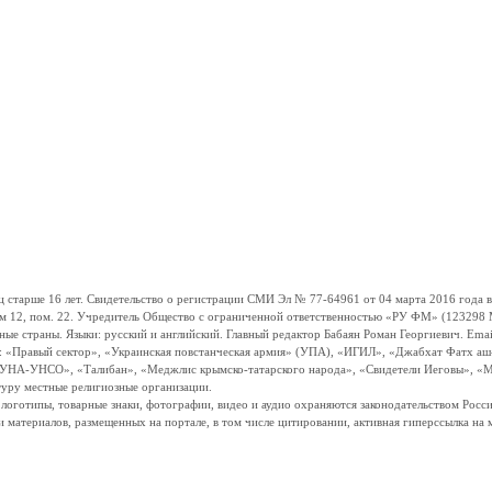
ше 16 лет. Свидетельство о регистрации СМИ Эл № 77-64961 от 04 марта 2016 года вы
ом 12, пом. 22. Учредитель Общество с ограниченной ответственностью «РУ ФМ» (123298 Мо
траны. Языки: русский и английский. Главный редактор Бабаян Роман Георгиевич. Email:
и: «Правый сектор», «Украинская повстанческая армия» (УПА), «ИГИЛ», «Джабхат Фатх а
«УНА-УНСО», «Талибан», «Меджлис крымско-татарского народа», «Свидетели Иеговы», «М
туру местные религиозные организации.
, логотипы, товарные знаки, фотографии, видео и аудио охраняются законодательством Ро
и материалов, размещенных на портале, в том числе цитировании, активная гиперссылка на 