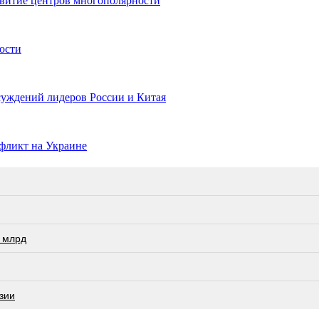
звитие центров многополярности
ости
суждений лидеров России и Китая
фликт на Украине
 млрд
зии