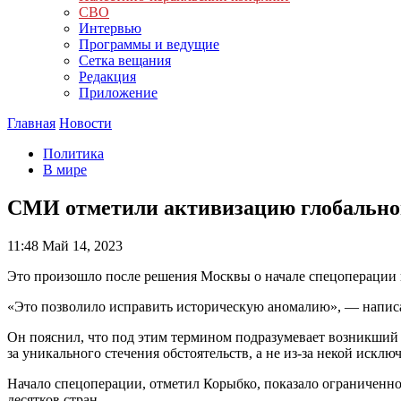
СВО
Интервью
Программы и ведущие
Сетка вещания
Редакция
Приложение
Главная
Новости
Политика
В мире
СМИ отметили активизацию глобальног
11:48
Май 14, 2023
Это произошло после решения Москвы о начале спецоперации 
«Это позволило исправить историческую аномалию», — написал
Он пояснил, что под этим термином подразумевает возникший 
за уникального стечения обстоятельств, а не из-за некой иск
Начало спецоперации, отметил Корыбко, показало ограниченное
десятков стран.