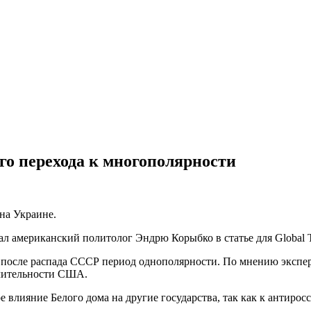
о перехода к многополярности
на Украине.
 американский политолог Эндрю Корыбко в статье для Global T
после распада СССР период однополярности. По мнению эксперт
лючительности США.
 влияние Белого дома на другие государства, так как к антирос