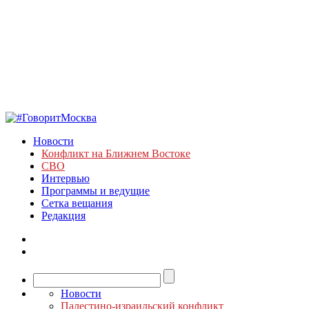
Новости
Конфликт на Ближнем Востоке
СВО
Интервью
Программы и ведущие
Сетка вещания
Редакция
Новости
Палестино-израильский конфликт