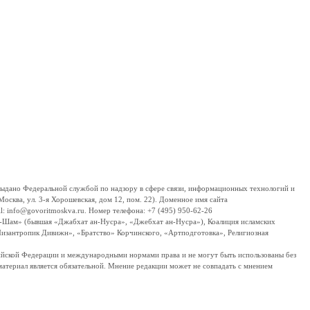
дано Федеральной службой по надзору в сфере связи, информационных технологий и
сква, ул. 3-я Хорошевская, дом 12, пом. 22). Доменное имя сайта
 info@govoritmoskva.ru. Номер телефона: +7 (495) 950-62-26
ш-Шам» (бывшая «Джабхат ан-Нусра», «Джебхат ан-Нусра»), Коалиция исламских
изантропик Дивижн», «Братство» Корчинского, «Артподготовка», Религиозная
ссийской Федерации и международными нормами права и не могут быть использованы без
материал является обязательной. Мнение редакции может не совпадать с мнением