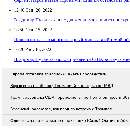
Сергей Лавров назвал тщетными попытки остановить ра
12:46
Сен. 20, 2022
Владимир Путин заявил о движении мира к многополярн
18:50
Сен. 15, 2022
Политолог назвал многополярный мир главной темой об
10:29
Авг. 16, 2022
Владимир Путин заявил о стремлении США затянуть кон
Европа потеряла триллионы: анализ последствий
Взрывчатка в небе над Германией: что скрывает МВД
Трамп: арсеналы США переполнены, но Пентагон просит $67
Зеленский рассказал, как прошла встреча с Трампом
Одно государство отменило признание Южной Осетии и Абха