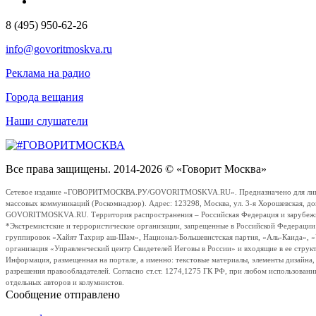
8 (495) 950-62-26
info@govoritmoskva.ru
Реклама на радио
Города вещания
Наши слушатели
Все права защищены. 2014-2026 © «Говорит Москва»
Сетевое издание «ГОВОРИТМОСКВА.РУ/GOVORITMOSKVA.RU». Предназначено для лиц стар
массовых коммуникаций (Роскомнадзор). Адрес: 123298, Москва, ул. 3-я Хорошевская, д
GOVORITMOSKVA.RU. Территория распространения – Российская Федерация и зарубежные с
*Экстремистские и террористические организации, запрещенные в Российской Федераци
группировок «Хайят Тахрир аш-Шам», Национал-Большевистская партия, «Аль-Каида», 
организация «Управленческий центр Свидетелей Иеговы в России» и входящие в ее струк
Информация, размещенная на портале, а именно: текстовые материалы, элементы дизайна
разрешения правообладателей. Согласно ст.ст. 1274,1275 ГК РФ, при любом использовани
отдельных авторов и колумнистов.
Сообщение отправлено