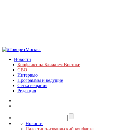
Новости
Конфликт на Ближнем Востоке
СВО
Интервью
Программы и ведущие
Сетка вещания
Редакция
Новости
Палестино-израильский конфликт