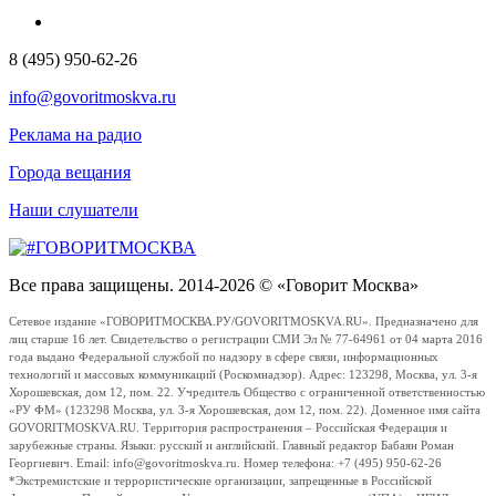
8 (495) 950-62-26
info@govoritmoskva.ru
Реклама на радио
Города вещания
Наши слушатели
Все права защищены. 2014-2026 © «Говорит Москва»
Сетевое издание «ГОВОРИТМОСКВА.РУ/GOVORITMOSKVA.RU». Предназначено для
лиц старше 16 лет. Свидетельство о регистрации СМИ Эл № 77-64961 от 04 марта 2016
года выдано Федеральной службой по надзору в сфере связи, информационных
технологий и массовых коммуникаций (Роскомнадзор). Адрес: 123298, Москва, ул. 3-я
Хорошевская, дом 12, пом. 22. Учредитель Общество с ограниченной ответственностью
«РУ ФМ» (123298 Москва, ул. 3-я Хорошевская, дом 12, пом. 22). Доменное имя сайта
GOVORITMOSKVA.RU. Территория распространения – Российская Федерация и
зарубежные страны. Языки: русский и английский. Главный редактор Бабаян Роман
Георгиевич. Email: info@govoritmoskva.ru. Номер телефона: +7 (495) 950-62-26
*Экстремистские и террористические организации, запрещенные в Российской