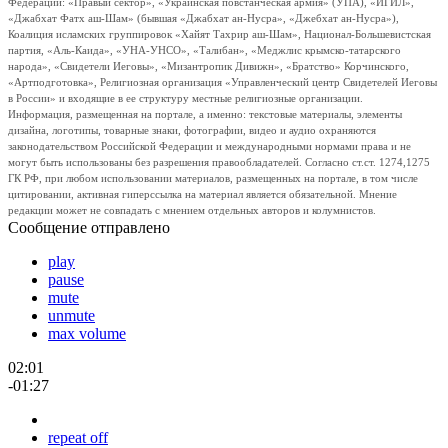
Федерации: «Правый сектор», «Украинская повстанческая армия» (УПА), «ИГИЛ»,
«Джабхат Фатх аш-Шам» (бывшая «Джабхат ан-Нусра», «Джебхат ан-Нусра»),
Коалиция исламских группировок «Хайят Тахрир аш-Шам», Национал-Большевистская
партия, «Аль-Каида», «УНА-УНСО», «Талибан», «Меджлис крымско-татарского
народа», «Свидетели Иеговы», «Мизантропик Дивижн», «Братство» Корчинского,
«Артподготовка», Религиозная организация «Управленческий центр Свидетелей Иеговы
в России» и входящие в ее структуру местные религиозные организации.
Информация, размещенная на портале, а именно: текстовые материалы, элементы
дизайна, логотипы, товарные знаки, фотографии, видео и аудио охраняются
законодательством Российской Федерации и международными нормами права и не
могут быть использованы без разрешения правообладателей. Согласно ст.ст. 1274,1275
ГК РФ, при любом использовании материалов, размещенных на портале, в том числе
цитировании, активная гиперссылка на материал является обязательной. Мнение
редакции может не совпадать с мнением отдельных авторов и колумнистов.
Сообщение отправлено
play
pause
mute
unmute
max volume
02:01
-01:27
repeat off